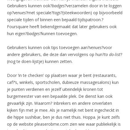
Gebruikers kunnen ook?
badges
?verzamelen door in te loggen
op?
venues
?met speciale?
tags
?(steekwoorden) op bijvoorbeeld
speciale tijden of binnen een bepaald tijdspatroon.?
Foursquare heeft bekendgemaakt dat later gebruikers ook
hun eigen?
badges
?kunnen toevoegen.
Gebruikers kunnen ook tips toevoegen aan?
venues
?voor
andere gebruikers, die deze dan vervolgens op hun?
to do-list
?
(nog te doen-lijstje) kunnen zetten.
Door ‘in te checken’ op plaatsen waar je bent (restaurants,
caf?’s, winkels, sportscholen, dubieuze massagesalons) kun
je punten verdienen en jezelf uiteindelijk kronen tot
burgemeester van een bepaalde plek. De dienst kan ook
gevaarlijk zijn. Waarom? Inbrekers en andere onverlaten
kijken fijn met je mee. Als je namelijk net bent ingecheckt in
die hippe sushibar, ben je dus niet thuis. Hoppa. Je kunt zelfs
op de website pleaserobme.com zien wie waar publiekelijk is