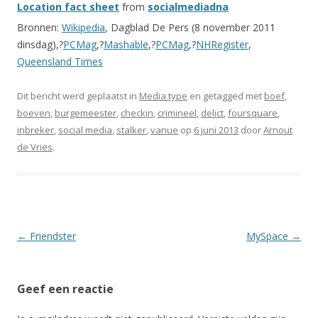
Location fact sheet
from
socialmediadna
Bronnen:
Wikipedia
, Dagblad De Pers (8 november 2011
dinsdag),?
PCMag
,?
Mashable
,?
PCMag
,?
NHRegister
,
Queensland Times
Dit bericht werd geplaatst in
Media type
en getagged met
boef
,
boeven
,
burgemeester
,
checkin
,
crimineel
,
delict
,
foursquare
,
inbreker
,
social media
,
stalker
,
vanue
op
6 juni 2013
door
Arnout
de Vries
.
Berichtnavigatie
←
Friendster
MySpace
→
Geef een reactie