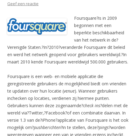
Geef een reactie
Foursquare?is in 2009
begonnen met een
beperkte beschikbaarheid
van het netwerk in de?
Verenigde Staten.?In?2010?veranderde Foursquare dit beleid
en werd het netwerk geopend voor gebruikers wereldwijd.?In
maart 2010 kende Foursquare wereldwijd 500.000 gebruikers.
Foursquare is een web- en mobiele applicatie die
geregistreerde gebruikers de mogelijkheid biedt om vrienden
te updaten over hun locatie (
venue
). Wanneer gebruikers
inchecken op locaties, verdienen zij hiermee punten.
Gebruikers kunnen deze zogenaamde?
check ins
?delen met de
wereld via?Twitter,?Facebook?of een combinatie daarvan. In
versie 1.3 van de?iPhone?applicatie van Foursquare is het ook
mogelijk om?
pushberichten
?in te stellen, deze?
pings
?worden
weergegeven wanneer een van je vrienden ergens incheckt.