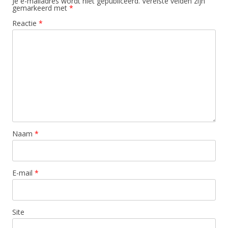
Je e-mailadres wordt niet gepubliceerd.
Vereiste velden zijn
gemarkeerd met
*
Reactie
*
Naam
*
E-mail
*
Site