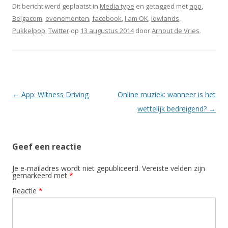
Dit bericht werd geplaatst in
Media type
en getagged met
app
,
Belgacom
,
evenementen
,
facebook
,
I am OK
,
lowlands
,
Pukkelpop
,
Twitter
op
13 augustus 2014
door
Arnout de Vries
.
Berichtnavigatie
←
App: Witness Driving
Online muziek: wanneer is het
wettelijk bedreigend?
→
Geef een reactie
Je e-mailadres wordt niet gepubliceerd.
Vereiste velden zijn
gemarkeerd met
*
Reactie
*