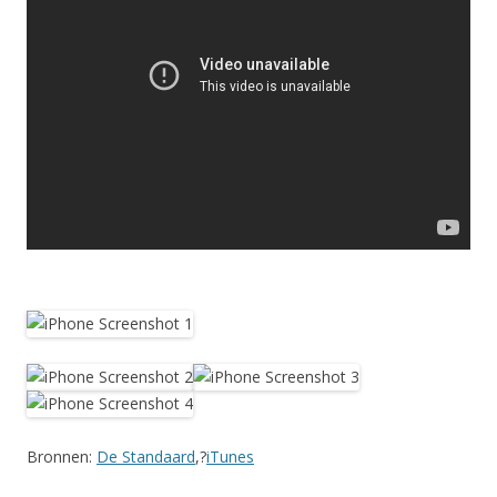
Bronnen:
De Standaard
,?
iTunes