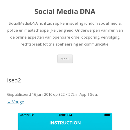
Social Media DNA
SocialMediaDNA richt zich op kennisdeling rondom social media,
politie en maatschappelijke veiligheid. Onderwerpen vari?ren van
de online aspecten van openbare orde, opsporing, vervolging,
rechtspraak tot crisisbeheersing en communicatie.
Spring
Menu
naar
inhoud
isea2
Gepubliceerd
16 juni 2016
op
322 × 572
in
App: I Sea
.
← Vorige