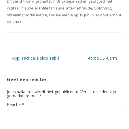
Dit bericht werd geplaatst in
Uncategorized
en getagged met
digitaal
,
fraude
,
identiteitsfraude
,
internetfraude
,
Oplichting
,
skimming
,
social media
,
sociale media
op
19 juni 2014
door
Arnout
de Vries
.
Berichtnavigatie
←
App: Tactical Police Table
App: SOS Alarm
→
Geef een reactie
Je e-mailadres wordt niet gepubliceerd.
Vereiste velden zijn
gemarkeerd met
*
Reactie
*