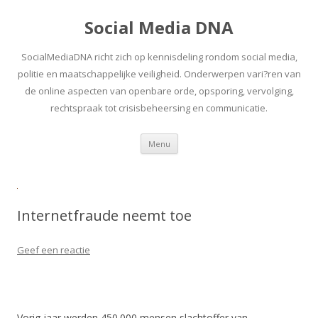
Social Media DNA
SocialMediaDNA richt zich op kennisdeling rondom social media,
politie en maatschappelijke veiligheid. Onderwerpen vari?ren van
de online aspecten van openbare orde, opsporing, vervolging,
rechtspraak tot crisisbeheersing en communicatie.
Spring
Menu
naar
inhoud
Internetfraude neemt toe
Geef een reactie
Vorig jaar werden 450.000 mensen slachtoffer van