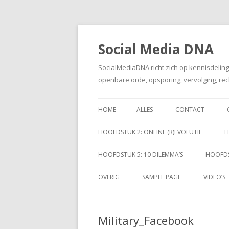
Social Media DNA
SocialMediaDNA richt zich op kennisdelin
openbare orde, opsporing, vervolging, rec
HOME
ALLES
CONTACT
HOOFDSTUK 2: ONLINE (R)EVOLUTIE
H
HOOFDSTUK 5: 10 DILEMMA’S
HOOFDS
OVERIG
SAMPLE PAGE
VIDEO’S
Military_Facebook