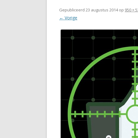
Gepubliceerd
23 augustus 2014
op
950 × 5
← Vorige