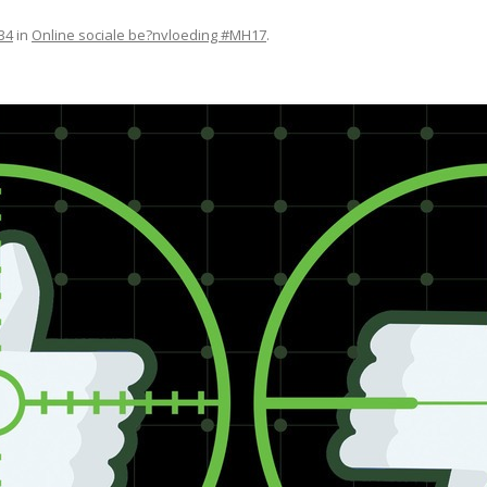
34
in
Online sociale be?nvloeding #MH17
.