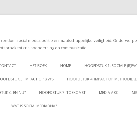
g rondom social media, politie en maatschappelijke veiligheid. Onderwerp
htspraak tot crisisbeheersing en communicatie.
Spring
naar
CONTACT
HET BOEK
HOME
HOOFDSTUK 1: SOCIALE (R)EV
inhoud
OOFDSTUK 3: IMPACT OP 8 W’S
HOOFDSTUK 4: IMPACT OP METHODIEK
TUK 6: EN NU?
HOOFDSTUK 7: TOEKOMST
MEDIA ABC
MI
WAT IS SOCIALMEDIADNA?