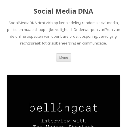
Social Media DNA
SocialMediaDNA richt zich op kennisdeling rondom social media,
politie en maatschappelijke veiligheid. Onderwerpen vari?ren van
de online aspecten van openbare orde, opsporing, vervolging,
rechtspraak tot crisisbeheersing en communicatie.
Spring
Menu
naar
inhoud