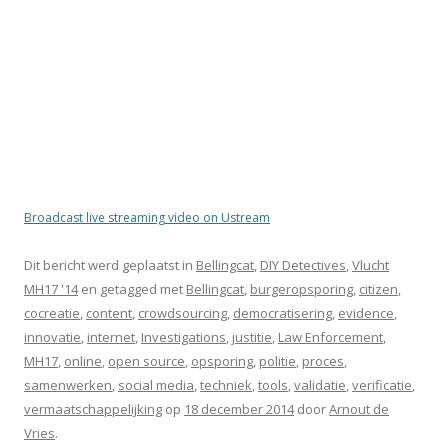
Broadcast live streaming video on Ustream
Dit bericht werd geplaatst in
Bellingcat
,
DIY Detectives
,
Vlucht
MH17 '14
en getagged met
Bellingcat
,
burgeropsporing
,
citizen
,
cocreatie
,
content
,
crowdsourcing
,
democratisering
,
evidence
,
innovatie
,
internet
,
Investigations
,
justitie
,
Law Enforcement
,
MH17
,
online
,
open source
,
opsporing
,
politie
,
proces
,
samenwerken
,
social media
,
techniek
,
tools
,
validatie
,
verificatie
,
vermaatschappelijking
op
18 december 2014
door
Arnout de
Vries
.