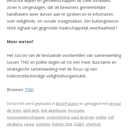
beruchte wijken en gemeenschappen de sfeer inmiddels
zover is omgeslagen, dat de bewoners gemeentelijke
handhavers weer durven aan te spreken en te informeren
over veiligheids- en sociale vraagstukken. Een buitengewoon
sterk signaal van gegroeide maatschappelijk weerbaarheid.?
Meer weten?
Het succes van de bestaande voorbeelden van samenwerking
tussen TNO en politie dagen uit tot een meer duurzame en
strategische samenwerking met de focus op een
toekomstbestendige veiligheidsorganisatie.
Bronnen:
TNO
Dit bericht werd geplaatst in
Best Practice
en getagged met
Arnout
de Vries
,
dark web
,
erik akerboom
,
innovatie
,
neurowetenschapper
,
ondermijning
,
paul de krom
,
politie
,
rolf
wegberg
,
sarea
,
scientist
,
Selmar Smit
,
SGBO
,
sherlock
,