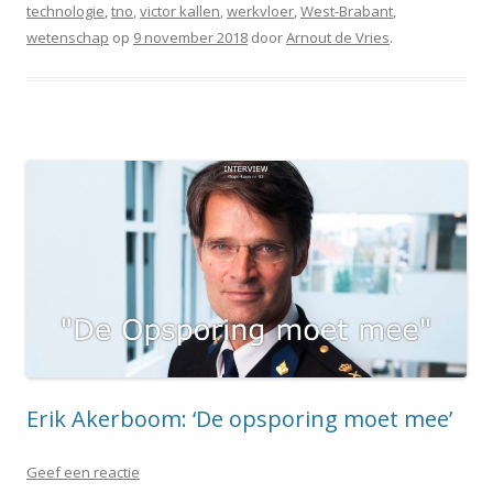
technologie
,
tno
,
victor kallen
,
werkvloer
,
West-Brabant
,
wetenschap
op
9 november 2018
door
Arnout de Vries
.
Erik Akerboom: ‘De opsporing moet mee’
Geef een reactie