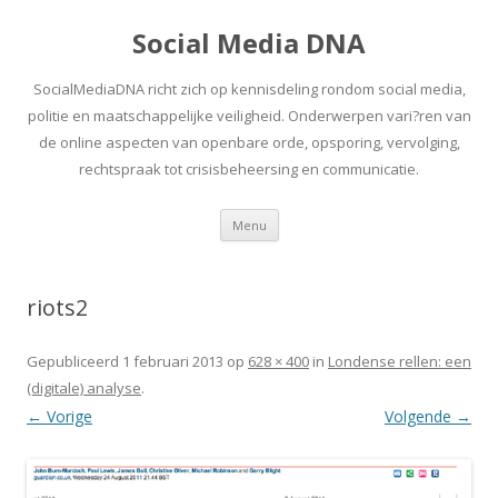
Social Media DNA
SocialMediaDNA richt zich op kennisdeling rondom social media,
politie en maatschappelijke veiligheid. Onderwerpen vari?ren van
de online aspecten van openbare orde, opsporing, vervolging,
rechtspraak tot crisisbeheersing en communicatie.
Spring
Menu
naar
inhoud
riots2
Gepubliceerd
1 februari 2013
op
628 × 400
in
Londense rellen: een
(digitale) analyse
.
← Vorige
Volgende →