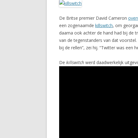
De Britse premier David Cameron
ove
een zogenaamde
killswitch
, om georgan
daarna ook achter de hand had bij de t
van de tegenstanders van dat voorstel. H
bij de rellen”, zei hij. “Twitter was een
De
killswitch
werd daadwerkelijk uitgevo