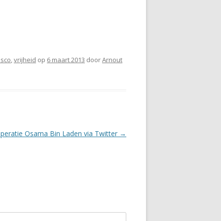
isco
,
vrijheid
op
6 maart 2013
door
Arnout
peratie Osama Bin Laden via Twitter
→