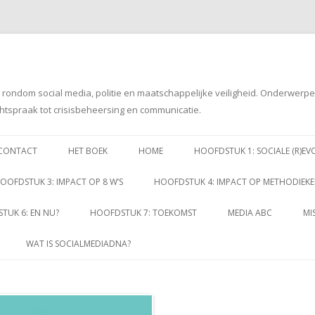
g rondom social media, politie en maatschappelijke veiligheid. Onderwerp
htspraak tot crisisbeheersing en communicatie.
Spring
naar
CONTACT
HET BOEK
HOME
HOOFDSTUK 1: SOCIALE (R)EV
inhoud
OOFDSTUK 3: IMPACT OP 8 W’S
HOOFDSTUK 4: IMPACT OP METHODIEK
TUK 6: EN NU?
HOOFDSTUK 7: TOEKOMST
MEDIA ABC
MI
WAT IS SOCIALMEDIADNA?