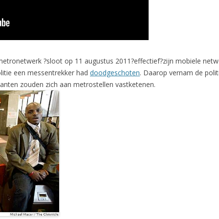
tronetwerk ?sloot op 11 augustus 2011?effectief?zijn mobiele netwer
litie een messentrekker had
doodgeschoten
. Daarop vernam de polit
anten zouden zich aan metrostellen vastketenen.