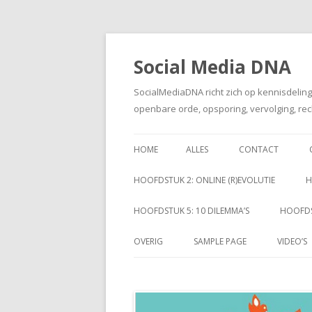
Social Media DNA
SocialMediaDNA richt zich op kennisdelin
openbare orde, opsporing, vervolging, rec
HOME
ALLES
CONTACT
HOOFDSTUK 2: ONLINE (R)EVOLUTIE
H
HOOFDSTUK 5: 10 DILEMMA’S
HOOFDS
OVERIG
SAMPLE PAGE
VIDEO’S