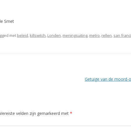
 de Smet
agged met
beleid
,
killswitch
,
Londen
,
meningsuiting
,
metro
,
rellen
,
san franc
Getuige van de moord-o
Vereiste velden zijn gemarkeerd met
*