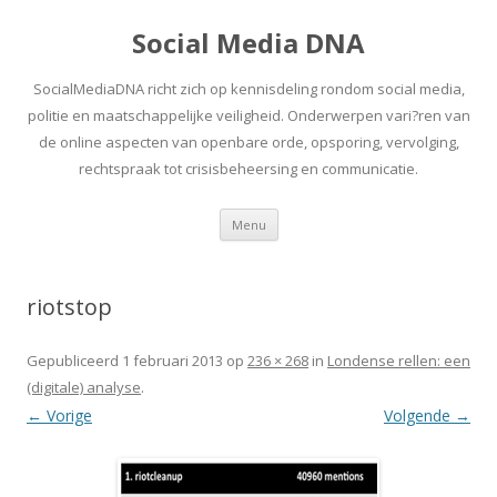
Social Media DNA
SocialMediaDNA richt zich op kennisdeling rondom social media,
politie en maatschappelijke veiligheid. Onderwerpen vari?ren van
de online aspecten van openbare orde, opsporing, vervolging,
rechtspraak tot crisisbeheersing en communicatie.
Spring
Menu
naar
inhoud
riotstop
Gepubliceerd
1 februari 2013
op
236 × 268
in
Londense rellen: een
(digitale) analyse
.
← Vorige
Volgende →