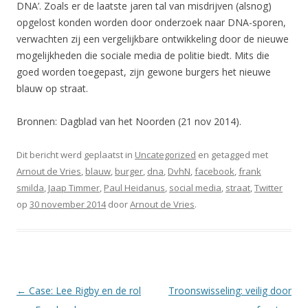
DNA’. Zoals er de laatste jaren tal van misdrijven (alsnog)
opgelost konden worden door onderzoek naar DNA-sporen,
verwachten zij een vergelijkbare ontwikkeling door de nieuwe
mogelijkheden die sociale media de politie biedt. Mits die
goed worden toegepast, zijn gewone burgers het nieuwe
blauw op straat.
Bronnen: Dagblad van het Noorden (21 nov 2014).
Dit bericht werd geplaatst in
Uncategorized
en getagged met
Arnout de Vries
,
blauw
,
burger
,
dna
,
DvhN
,
facebook
,
frank
smilda
,
Jaap Timmer
,
Paul Heidanus
,
social media
,
straat
,
Twitter
op
30 november 2014
door
Arnout de Vries
.
Berichtnavigatie
←
Case: Lee Rigby en de rol
Troonswisseling: veilig door