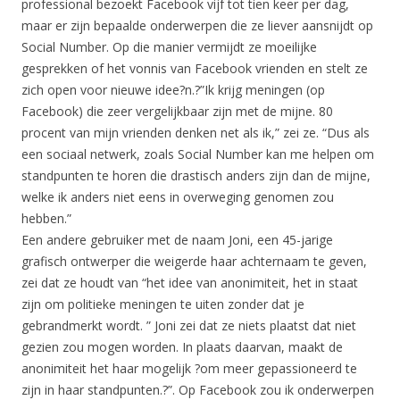
professional bezoekt Facebook vijf tot tien keer per dag,
maar er zijn bepaalde onderwerpen die ze liever aansnijdt op
Social Number. Op die manier vermijdt ze moeilijke
gesprekken of het vonnis van Facebook vrienden en stelt ze
zich open voor nieuwe idee?n.?”Ik krijg meningen (op
Facebook) die zeer vergelijkbaar zijn met de mijne. 80
procent van mijn vrienden denken net als ik,” zei ze. “Dus als
een sociaal netwerk, zoals Social Number kan me helpen om
standpunten te horen die drastisch anders zijn dan de mijne,
welke ik anders niet eens in overweging genomen zou
hebben.”
Een andere gebruiker met de naam Joni, een 45-jarige
grafisch ontwerper die weigerde haar achternaam te geven,
zei dat ze houdt van “het idee van anonimiteit, het in staat
zijn om politieke meningen te uiten zonder dat je
gebrandmerkt wordt. ” Joni zei dat ze niets plaatst dat niet
gezien zou mogen worden. In plaats daarvan, maakt de
anonimiteit het haar mogelijk ?om meer gepassioneerd te
zijn in haar standpunten.?”. Op Facebook zou ik onderwerpen