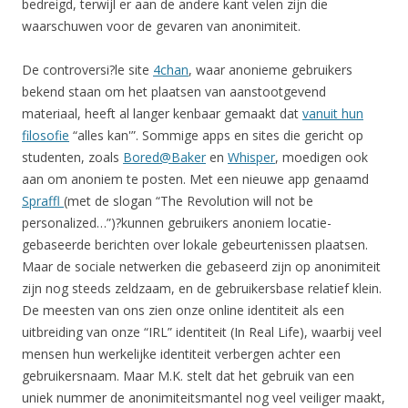
bedreigd, terwijl er aan de andere kant velen zijn die
waarschuwen voor de gevaren van anonimiteit.
De controversi?le site
4chan
, waar anonieme gebruikers
bekend staan om het plaatsen van aanstootgevend
materiaal, heeft al langer kenbaar gemaakt dat
vanuit hun
filosofie
“alles kan'”. Sommige apps en sites die gericht op
studenten, zoals
Bored@Baker
en
Whisper
, moedigen ook
aan om anoniem te posten. Met een nieuwe app genaamd
Spraffl
(met de slogan “The Revolution will not be
personalized…”)?kunnen gebruikers anoniem locatie-
gebaseerde berichten over lokale gebeurtenissen plaatsen.
Maar de sociale netwerken die gebaseerd zijn op anonimiteit
zijn nog steeds zeldzaam, en de gebruikersbase relatief klein.
De meesten van ons zien onze online identiteit als een
uitbreiding van onze “IRL” identiteit (In Real Life), waarbij veel
mensen hun werkelijke identiteit verbergen achter een
gebruikersnaam. Maar M.K. stelt dat het gebruik van een
uniek nummer de anonimiteitsmantel nog veel veiliger maakt,