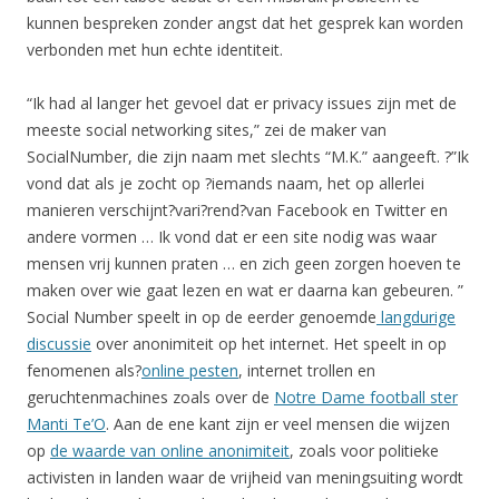
kunnen bespreken zonder angst dat het gesprek kan worden
verbonden met hun echte identiteit.
“Ik had al langer het gevoel dat er privacy issues zijn met de
meeste social networking sites,” zei de maker van
SocialNumber, die zijn naam met slechts “M.K.” aangeeft. ?”Ik
vond dat als je zocht op ?iemands naam, het op allerlei
manieren verschijnt?vari?rend?van Facebook en Twitter en
andere vormen … Ik vond dat er een site nodig was waar
mensen vrij kunnen praten … en zich geen zorgen hoeven te
maken over wie gaat lezen en wat er daarna kan gebeuren. ”
Social Number speelt in op de eerder genoemde
langdurige
discussie
over anonimiteit op het internet. Het speelt in op
fenomenen als?
online pesten
, internet trollen en
geruchtenmachines zoals over de
Notre Dame football ster
Manti Te’O
. Aan de ene kant zijn er veel mensen die wijzen
op
de waarde van online anonimiteit
, zoals voor politieke
activisten in landen waar de vrijheid van meningsuiting wordt