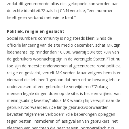
zodat dit genummerde alias niet gekoppeld kan worden aan
de echte identiteit.?Zoals hij CNN vertelde, “een nummer
heeft geen verband met wie je bent.”
Politiek, religie en geslacht
Social Number’s community is nog steeds klein: Sinds de
offici?le lancering van de site medio december, schat MK zijn
ledenaantal op minder dan 10.000, waarbij 50% tot 70% van
de gebruikers woonachtig zijn in de Verenigde Staten.?Tot nu
toe zijn de meeste onderwerpen al gecentreerd rond politiek,
religie en geslacht, vertelt MK verder. Maar volgens hem is er
niemand die iets heeft gedaan dat hem ertoe bewoog iets te
onderzoeken of een gebruiker te verwijderen.?”Zolang
mensen legale dingen doen op de site, is het een vrijheid-van-
meningsuiting kwestie,” aldus MK waarbij hij verwijst naar de
gebruiksvoorwaarden. (De lange gebruiksvoorwaarden
bevatten “algemene verboden” ?die beperkingen opleggen
tegen pesten, intimideren of lastigvallen van gebruikers, het
plaatsen van berichten die haat zaaien, pornografisch zijn,