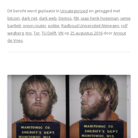
Dit bericht werd geplaatst in
Uncategorized
en getagged met
bitcoin
,
dark net
,
dark web
,
Demos
,
FBI
,
jaap henk hoepman
,
jamie
bartlett
,
onion router
,
politie
,
Radboud Universiteit Nijmegen
,
rolf
wegberg
,
tno
,
Tor
,
TU Delft
,
VN
op
25 augustus 2016
door
Arnout
de Vries
.