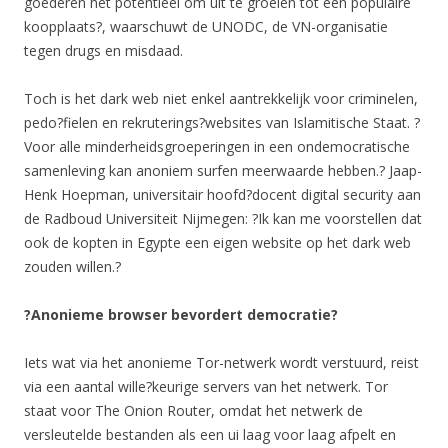
goederen het potentieel om uit te groeien tot een populaire
koopplaats?, waarschuwt de UNODC, de VN-organisatie
tegen drugs en misdaad.
Toch is het dark web niet enkel aantrekkelijk voor criminelen,
pedo?fielen en rekruterings?websites van Islamitische Staat. ?
Voor alle minderheidsgroeperingen in een ondemocratische
samenleving kan anoniem surfen meerwaarde hebben.? Jaap-
Henk Hoepman, universitair hoofd?docent digital security aan
de Radboud Universiteit Nijmegen: ?Ik kan me voorstellen dat
ook de kopten in Egypte een eigen website op het dark web
zouden willen.?
?Anonieme browser bevordert democratie?
Iets wat via het anonieme Tor-netwerk wordt verstuurd, reist
via een aantal wille?keurige servers van het netwerk. Tor
staat voor The Onion Router, omdat het netwerk de
versleutelde bestanden als een ui laag voor laag afpelt en