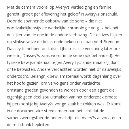
Met de camera vooral op Avery?s verdediging en familie
gericht, groeit per aflevering het geloof in Avery?s onschuld.
Door de spannende opbouw van de serie – die niet
noodzakelijkerwijs de werkelijke chronologie volgt – belandt
de kijker van de ene in de andere verbazing. Detectives blijken
op slinkse wijze de belastende bekentenis aan neef Brendan
Dassey te hebben ontfutseld (hij trekt die verklaring later ook
weer in; Dassey?s zaak wordt in de serie ook behandeld). Het
fysieke bewijsmateriaal tegen Avery lijkt andermaal erg dun
of te betwisten. Andere verdachten worden niet of nauwelijks
onderzocht. Belangrijk bewijsmateriaal wordt dagenlang over
het hoofd gezien, om vervolgens onder verdachte
omstandigheden gevonden te worden door een agent die
eigenlijk geen deel zou uitmaken van het onderzoek omdat
hij persoonlijk bij Avery?s vorige zaak betrokken was. Er komt
in de documentaire steeds meer aan het licht dat de
samenzweringstheorie onderschrijft die Avery?s advocaten in
de rechtbank bepleiten.