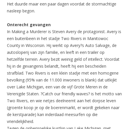
Het duurde maar een paar dagen voordat de stormachtige
nasleep begon.
Onterecht gevangen
In Making a Murderer is Steven Avery de protagonist. Avery is
een buitenbeen in het stadje Two Rivers in Manitowoc
County in Wisconsin. Hij werkt op Avery?s Auto Salvage, de
autosloperij van zijn familie, en leeft in een trailer op
hetzelfde terrein. Avery bezit weinig geld of intellect. Voordat
hij in de gevangenis belandt, heeft hij een bescheiden
strafblad. Two Rivers is een klein stadje met een homogene
bevolking (95% van de 11.000 inwoners is blank) dat uitkijkt
over Lake Michigan, een van de vijf Grote Meren in de
Verenigde Staten. ?Catch our friendly waves? is het motto van
Two Rivers, en wie netjes deelneemt aan het dorpse leven
(groente koop je op de boerenmarkt, er wordt gekeken naar
de kerstparade) kan inderdaad meesurfen op die
vriendelijkheid.
Tegen de onberispelijke kustlijn van Lake Michigan, met