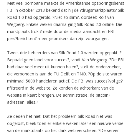
Met veel bombarie maakte de Amerikaanse opsporingsdienst
FBI in oktober 2013 bekend dat hij de ?drugsmarktplaats? Silk
Road 1.0 had opgerold. ?Niet zo slim?, oordeelt Rolf van
Wegberg. Enkele weken daarna ging Silk Road 2.0 online. Die
marktplaats trok ?mede door de media-aandacht en FBI-
pers?berichten? meer gebruikers dan zijn voorganger.
Twee, drie beheerders van Silk Road 1.0 werden opgepakt. ?
Bepaald geen label voor succes?, vindt Van Wegberg. ?De FBI
had daar veel meer uit kunnen halen?, stelt de onderzoeker,
die verbonden is aan de TU Delft en TNO. ?Op de site waren
minimaal 5000 handelaren actief. De FBI was succes?vol ge?
nfiltreerd in de website. Ze konden de achterkant van de
website in kaart brengen. De administratie, de bitcoin?
adressen, alles.?
Ze deden het niet. Dat het probleem Silk Road niet was
opgelost, bleek toen er enkele weken later een nieuwe versie
van de marktplaats op het dark web verscheen. ?De server