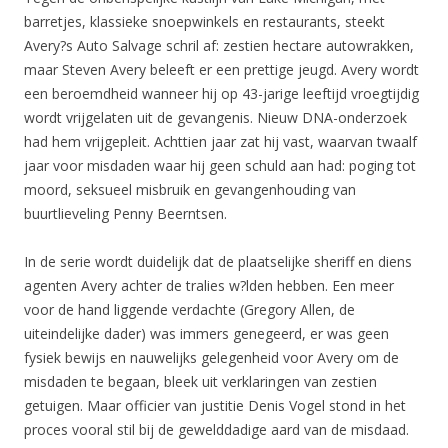
barretjes, klassieke snoepwinkels en restaurants, steekt
Avery?s Auto Salvage schril af: zestien hectare autowrakken,
maar Steven Avery beleeft er een prettige jeugd. Avery wordt
een beroemdheid wanneer hij op 43-jarige leeftijd vroegtijdig
wordt vrijgelaten uit de gevangenis. Nieuw DNA-onderzoek
had hem vrijgepleit. Achttien jaar zat hij vast, waarvan twaalf
jaar voor misdaden waar hij geen schuld aan had: poging tot
moord, seksueel misbruik en gevangenhouding van
buurtlieveling Penny Beerntsen.
In de serie wordt duidelijk dat de plaatselijke sheriff en diens
agenten Avery achter de tralies w?lden hebben. Een meer
voor de hand liggende verdachte (Gregory Allen, de
uiteindelijke dader) was immers genegeerd, er was geen
fysiek bewijs en nauwelijks gelegenheid voor Avery om de
misdaden te begaan, bleek uit verklaringen van zestien
getuigen. Maar officier van justitie Denis Vogel stond in het
proces vooral stil bij de gewelddadige aard van de misdaad.