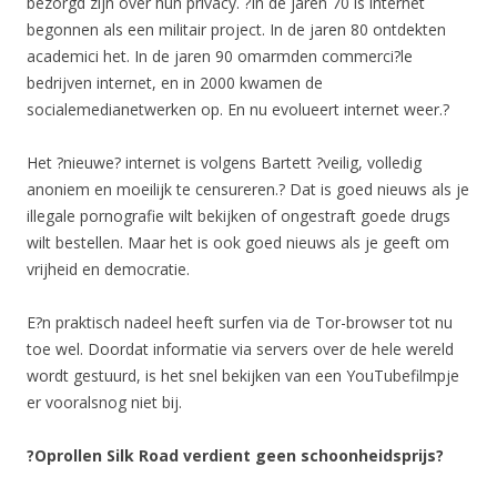
bezorgd zijn over hun privacy. ?In de jaren 70 is internet
begonnen als een militair project. In de jaren 80 ontdekten
academici het. In de jaren 90 omarmden commerci?le
bedrijven internet, en in 2000 kwamen de
socialemedianetwerken op. En nu evolueert internet weer.?
Het ?nieuwe? internet is volgens Bartett ?veilig, volledig
anoniem en moeilijk te censureren.? Dat is goed nieuws als je
illegale pornografie wilt bekijken of ongestraft goede drugs
wilt bestellen. Maar het is ook goed nieuws als je geeft om
vrijheid en democratie.
E?n praktisch nadeel heeft surfen via de Tor-browser tot nu
toe wel. Doordat informatie via servers over de hele wereld
wordt gestuurd, is het snel bekijken van een YouTubefilmpje
er vooralsnog niet bij.
?Oprollen Silk Road verdient geen schoonheidsprijs?