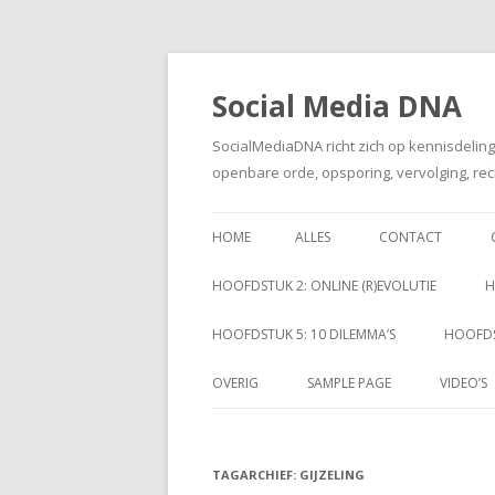
Social Media DNA
SocialMediaDNA richt zich op kennisdelin
openbare orde, opsporing, vervolging, rec
HOME
ALLES
CONTACT
HOOFDSTUK 2: ONLINE (R)EVOLUTIE
H
HOOFDSTUK 5: 10 DILEMMA’S
HOOFDS
OVERIG
SAMPLE PAGE
VIDEO’S
TAGARCHIEF:
GIJZELING