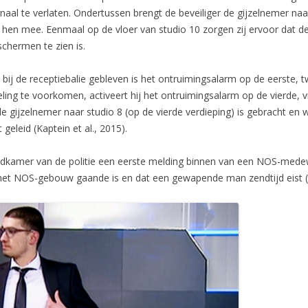
aal te verlaten. Ondertussen brengt de beveiliger de gijzelnemer na
hen mee. Eenmaal op de vloer van studio 10 zorgen zij ervoor dat de 
chermen te zien is.
e bij de receptiebalie gebleven is het ontruimingsalarm op de eerste,
ng te voorkomen, activeert hij het ontruimingsalarm op de vierde, vi
t de gijzelnemer naar studio 8 (op de vierde verdieping) is gebracht en 
geleid (Kaptein et al., 2015).
eldkamer van de politie een eerste melding binnen van een NOS-mede
in het NOS-gebouw gaande is en dat een gewapende man zendtijd eist (Sc