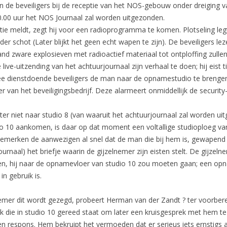
n de beveiligers bij de receptie van het NOS-gebouw onder dreiging
0.00 uur het NOS Journaal zal worden uitgezonden.
tie meldt, zegt hij voor een radioprogramma te komen. Plotseling legt 
 schot (Later blijkt het geen echt wapen te zijn). De beveiligers leze
land zware explosieven met radioactief materiaal tot ontploffing zulle
live-uitzending van het achtuurjournaal zijn verhaal te doen; hij eist t
ee dienstdoende beveiligers de man naar de opnamestudio te brengen
r van het beveiligingsbedrijf. Deze alarmeert onmiddellijk de security
ter niet naar studio 8 (van waaruit het achtuurjournaal zal worden ui
io 10 aankomen, is daar op dat moment een voltallige studioploeg va
bemerken de aanwezigen al snel dat de man die bij hem is, gewapend i
ournaal) het briefje waarin de gijzelnemer zijn eisten stelt. De gijzeln
en, hij naar de opnamevloer van studio 10 zou moeten gaan; een op
n gebruik is.
mer dit wordt gezegd, probeert Herman van der Zandt ? ter voorberei
k die in studio 10 gereed staat om later een kruisgesprek met hem te
n respons. Hem bekruipt het vermoeden dat er serieus iets ernstigs a