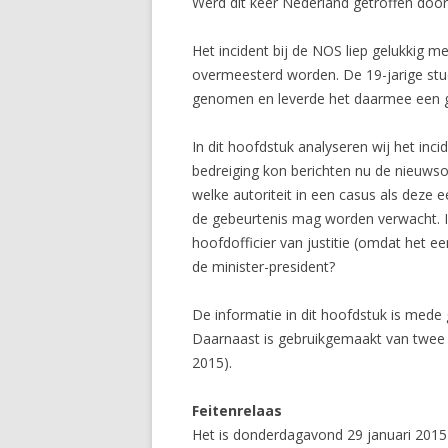
Werd dit keer Nederland getroffen door 
Het incident bij de NOS liep gelukkig me
overmeesterd worden. De 19-jarige stud
genomen en leverde het daarmee een g
In dit hoofdstuk analyseren wij het in
bedreiging kon berichten nu de nieuwso
welke autoriteit in een casus als deze 
de gebeurtenis mag worden verwacht. Is
hoofdofficier van justitie (omdat het een
de minister-president?
De informatie in dit hoofdstuk is mede
Daarnaast is gebruikgemaakt van twee eva
2015).
Feitenrelaas
Het is donderdagavond 29 januari 2015 