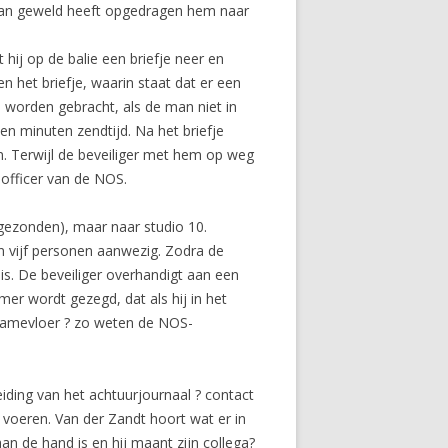
 van geweld heeft opgedragen hem naar
hij op de balie een briefje neer en
n het briefje, waarin staat dat er een
n worden gebracht, als de man niet in
ien minuten zendtijd. Na het briefje
. Terwijl de beveiliger met hem op weg
-officer van de NOS.
tgezonden), maar naar studio 10.
n vijf personen aanwezig. Zodra de
s. De beveiliger overhandigt aan een
emer wordt gezegd, dat als hij in het
namevloer ? zo weten de NOS-
ding van het achtuurjournaal ? contact
 voeren. Van der Zandt hoort wat er in
an de hand is en hij maant zijn collega?