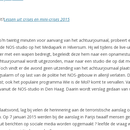
it?
Lessen uit crises en mini-crises 2015
?n twintig minuten voor aanvang van het achtuurjournaal, probeert 
de NOS-studio op het Mediapark in Hilversum. Hij wil tijdens de live-
ker met een wapen bedreigt, begeleidt deze hem naar een opnamest
htuurjournaal wordt uitgezonden, maar naar een studio die op dat mom
ch vindt er die avond geen uitzending van het achtuurjournaal plaats
alarm of op last van de politie het NOS-gebouw in allerijl verlaten
ook het populaire programma Wie is de Mol? komt te vervallen. Van
nuit de NOS-studio in Den Haag. Daarin wordt verslag gedaan van w
tsvond, lag bij velen de herinnering aan de terroristische aanslag op
. Op 7 januari 2015 werden bij die aanslag in Parijs twaalf mensen 
uit berichten op sociale media worden opgemaakt ? leefde de vraag w