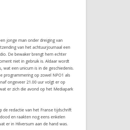
een jonge man onder dreiging van
uitzending van het achtuurjournaal een
udio. De bewaker brengt hem echter
ent niet in gebruik is. Aldaar wordt
, wat een unicum is in de geschiedenis.
. De programmering op zowel NPO1 als
af ongeveer 21.00 uur volgt er op
at er zich die avond op het Mediapark
 de redactie van het Franse tijdschrift
gedood en raakten nog eens enkelen
at er in Hilversum aan de hand was.