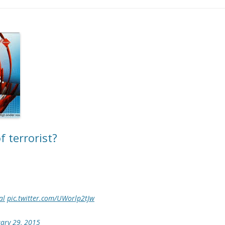
f terrorist?
al
pic.twitter.com/UWorlp2tJw
ary 29, 2015