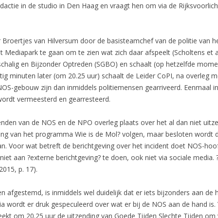
actie in de studio in Den Haag en vraagt hen om via de Rijksvoorlicht
 Broertjes van Hilversum door de basisteamchef van de politie van he
 Mediapark te gaan om te zien wat zich daar afspeelt (Scholtens et al
otschalig en Bijzonder Optreden (SGBO) en schaalt (op hetzelfde mo
intig minuten later (om 20.25 uur) schaalt de Leider CoPI, na overleg 
t NOS-gebouw zijn dan inmiddels politiemensen gearriveerd. Eenmaal in
wordt vermeesterd en gearresteerd.
enden van de NOS en de NPO overleg plaats over het al dan niet uitz
ing van het programma Wie is de Mol? volgen, maar besloten wordt da
an. Voor wat betreft de berichtgeving over het incident doet NOS-ho
iet aan ?externe berichtgeving? te doen, ook niet via sociale media
2015, p. 17).
n afgestemd, is inmiddels wel duidelijk dat er iets bijzonders aan de
ia wordt er druk gespeculeerd over wat er bij de NOS aan de hand is
eekt om 20.25 uur de uitzending van Goede Tijden Slechte Tijden om 