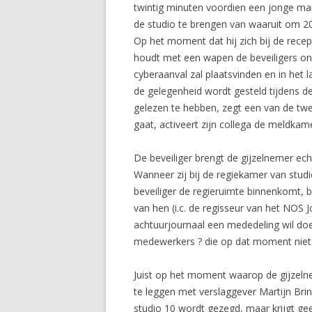
twintig minuten voordien een jonge ma
de studio te brengen van waaruit om 2
Op het moment dat hij zich bij de recep
houdt met een wapen de beveiligers onder
cyberaanval zal plaatsvinden en in het 
de gelegenheid wordt gesteld tijdens de 
gelezen te hebben, zegt een van de tw
gaat, activeert zijn collega de meldkame
De beveiliger brengt de gijzelnemer ech
Wanneer zij bij de regiekamer van stud
beveiliger de regieruimte binnenkomt, 
van hen (i.c. de regisseur van het NOS J
achtuurjournaal een mededeling wil do
medewerkers ? die op dat moment niet i
Juist op het moment waarop de gijzelne
te leggen met verslaggever Martijn Brin
studio 10 wordt gezegd, maar krijgt gee