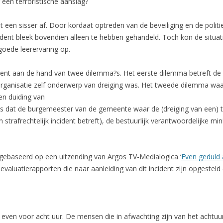
een terroristische aanslag?
t een sisser af. Door kordaat optreden van de beveiliging en de politie
ent bleek bovendien alleen te hebben gehandeld. Toch kon de situat
oede leerervaring op.
cident aan de hand van twee dilemma?s. Het eerste dilemma betreft d
rganisatie zelf onderwerp van dreiging was. Het tweede dilemma waar 
een duiding van
 dat de burgemeester van de gemeente waar de (dreiging van een) ter
 strafrechtelijk incident betreft), de bestuurlijk verantwoordelijke minis
 gebaseerd op een uitzending van Argos TV-Medialogica ‘
Even geduld a
luatierapporten die naar aanleiding van dit incident zijn opgesteld (K
even voor acht uur. De mensen die in afwachting zijn van het achtuur