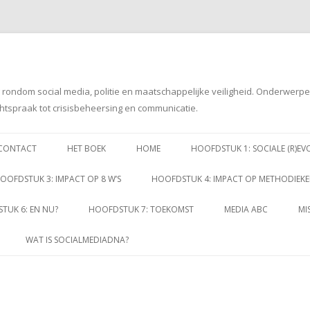
g rondom social media, politie en maatschappelijke veiligheid. Onderwerp
htspraak tot crisisbeheersing en communicatie.
Spring
naar
CONTACT
HET BOEK
HOME
HOOFDSTUK 1: SOCIALE (R)EV
inhoud
OOFDSTUK 3: IMPACT OP 8 W’S
HOOFDSTUK 4: IMPACT OP METHODIEK
TUK 6: EN NU?
HOOFDSTUK 7: TOEKOMST
MEDIA ABC
MI
WAT IS SOCIALMEDIADNA?