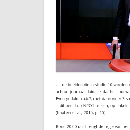
Uit de beelden die in studio 10 worde
achtuurjournaal duidelijk dat het journ
Even geduld a.u.b.?, met daaronder ?I.v
is dit beeld op NPO1 te zien, op enke
(Kaptein et al., 2015, p. 15).
Rond 20.00 uur brengt de regie van het