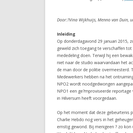
Door:?Vina Wijkhuijs, Menno van Duin, u
Inleiding
Op donderdagavond 29 januari 2015, zo
geweld zich toegang te verschaffen tot 
mededeling doen. Terwijl hij een bewa
niet naar de studio waarvandaan het ac
de man door de politie overmeesterd. To
Medewerkers hebben na het ontruimings
NPO2 wordt noodgedwongen aangepast; 
NPO1 een ge?mproviseerde reportage va
in Hilversum heeft voorgedaan.
Op het moment dat deze gebeurtenis plaa
Charlie Hebdo nog vers in het geheugen
ernstig gewond. Bij menigeen ? zo kon 