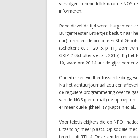
vervolgens onmiddellijk naar de NOS-red
informeren.
Rond diezelfde tijd wordt burgemeester
Burgemeester Broertjes besluit naar het
uur) formeert de politie een Staf Gro
(Scholtens et al., 2015, p. 11). Zo?n tw
GRIP-2 (Scholtens et al., 2015). Bij he
10, waar om 20.14 uur de gijzelnemer 
Ondertussen vindt er tussen leidinggev
Na het achtuurjournaal zou een aflever
de reguliere programmering over te ga
van de NOS (per e-mail) de oproep om n
er meer duidelijkheid is? (Kaptein et al., 
Voor televisiekijkers die op NPO1 hadde
uitzending meer plaats. Op sociale med
terecht bij RTL-4. Deze zender onderbr