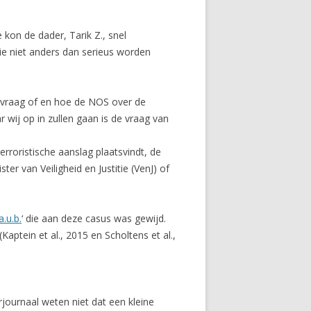
 kon de dader, Tarik Z., snel
ie niet anders dan serieus worden
e vraag of en hoe de NOS over de
wij op in zullen gaan is de vraag van
roristische aanslag plaatsvindt, de
ter van Veiligheid en Justitie (VenJ) of
.u.b.
‘ die aan deze casus was gewijd.
aptein et al., 2015 en Scholtens et al.,
journaal weten niet dat een kleine