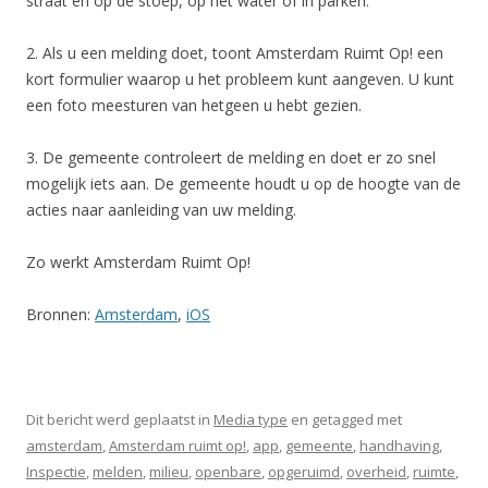
straat en op de stoep, op het water of in parken.
2. Als u een melding doet, toont Amsterdam Ruimt Op! een
kort formulier waarop u het probleem kunt aangeven. U kunt
een foto meesturen van hetgeen u hebt gezien.
3. De gemeente controleert de melding en doet er zo snel
mogelijk iets aan. De gemeente houdt u op de hoogte van de
acties naar aanleiding van uw melding.
Zo werkt Amsterdam Ruimt Op!
Bronnen:
Amsterdam
,
iOS
Dit bericht werd geplaatst in
Media type
en getagged met
amsterdam
,
Amsterdam ruimt op!
,
app
,
gemeente
,
handhaving
,
Inspectie
,
melden
,
milieu
,
openbare
,
opgeruimd
,
overheid
,
ruimte
,