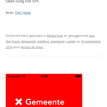
tablet nodig met GPS.
Bron:
Den Haag
Dit bericht werd geplaatst in
Media type
en getagged met
app
,
den haag
,
gemeente
,
melding
,
openbare
,
ruimte
op
10 september
2014
door
Arnout de Vries
.