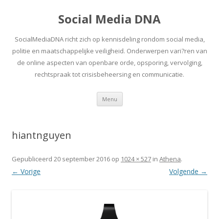
Social Media DNA
SocialMediaDNA richt zich op kennisdeling rondom social media,
politie en maatschappelijke veiligheid. Onderwerpen vari?ren van
de online aspecten van openbare orde, opsporing, vervolging,
rechtspraak tot crisisbeheersing en communicatie.
Spring
Menu
naar
inhoud
hiantnguyen
Gepubliceerd
20 september 2016
op
1024 × 527
in
Athena
.
← Vorige
Volgende →