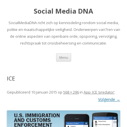
Social Media DNA
SocialMediaDNA richt zich op kennisdeling rondom social media,
politie en maatschappelijke veiligheid. Onderwerpen vari?ren van
de online aspecten van openbare orde, opsporing, vervolging,
rechtspraak tot crisisbeheersing en communicatie.
Spring
Menu
naar
inhoud
ICE
Gepubliceerd
10 januari 2015
op
568 × 296
in
App: ICE ‘predator’
.
Volgende →