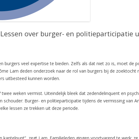
essen over burger- en politieparticipatie 
 burgers veel expertise te bieden. Zelfs als dat niet zo is, moet de p
rôme Lam deden onderzoek naar de rol van burgers bij de zoektocht 
ers uitbesteed kunnen worden.
twee weken vermist. Uiteindelijk bleek dat zedendelinquent en psychi
 schouder: Burger- en politieparticipatie tijdens de vermissing van 
lke lessen ze trekken uit deze periode.
 kantelpunt”, zegt Lam. Familieleden gingen voortvarend te werk: ze