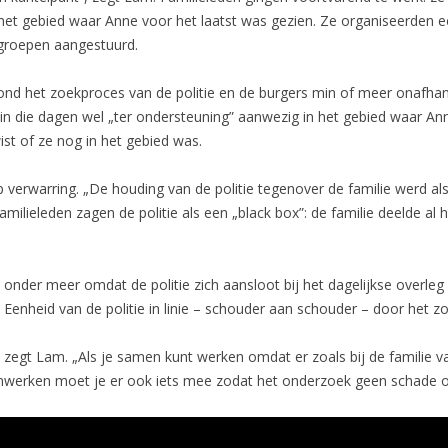
het gebied waar Anne voor het laatst was gezien. Ze organiseerden ee
groepen aangestuurd.
nd het zoekproces van de politie en de burgers min of meer onafhanke
in die dagen wel „ter ondersteuning” aanwezig in het gebied waar Ann
st of ze nog in het gebied was.
verwarring. „De houding van de politie tegenover de familie werd als
milieleden zagen de politie als een „black box”: de familie deelde al 
der meer omdat de politie zich aansloot bij het dagelijkse overleg 
Eenheid van de politie in linie – schouder aan schouder – door het z
 zegt Lam. „Als je samen kunt werken omdat er zoals bij de familie v
enwerken moet je er ook iets mee zodat het onderzoek geen schade o