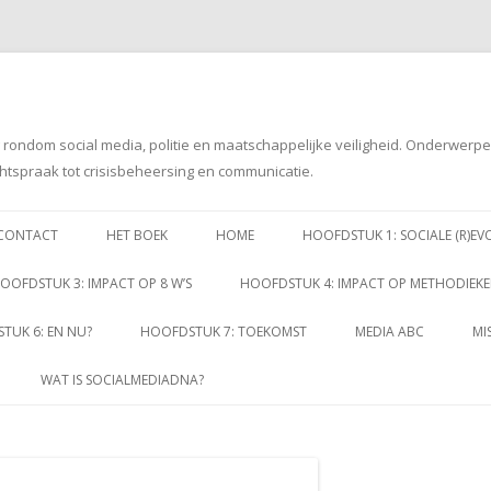
g rondom social media, politie en maatschappelijke veiligheid. Onderwerp
htspraak tot crisisbeheersing en communicatie.
Spring
naar
CONTACT
HET BOEK
HOME
HOOFDSTUK 1: SOCIALE (R)EV
inhoud
OOFDSTUK 3: IMPACT OP 8 W’S
HOOFDSTUK 4: IMPACT OP METHODIEK
TUK 6: EN NU?
HOOFDSTUK 7: TOEKOMST
MEDIA ABC
MI
WAT IS SOCIALMEDIADNA?