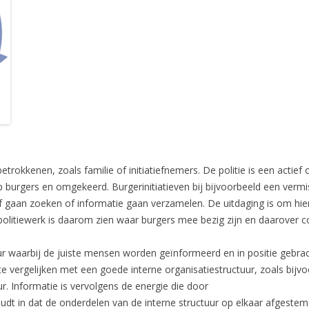
trokkenen, zoals familie of initiatiefnemers. De politie is een actie
 op burgers en omgekeerd. Burgerinitiatieven bij bijvoorbeeld een verm
f gaan zoeken of informatie gaan verzamelen. De uitdaging is om hier 
politiewerk is daarom zien waar burgers mee bezig zijn en daarover 
tuur waarbij de juiste mensen worden geïnformeerd en in positie gebr
te vergelijken met een goede interne organisatiestructuur, zoals bijvo
. Informatie is vervolgens de energie die door
oudt in dat de onderdelen van de interne structuur op elkaar afgestem