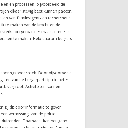
delen en processen, bijvoorbeeld de
ijen elkaar stevig beet kunnen pakken.
ollen van familieagent- en rechercheur.
ruik te maken van de kracht en de
 Een sterke burgerpartner maakt namelijk
fspraken te maken. Help daarom burgers
opsporingsonderzoek. Door bijvoorbeeld
sten van de burgerparticipatie beter
dt vergroot. Activiteiten kunnen
k.
n zij dit door informatie te geven
een vermissing, kan de politie
le duizenden. Daarnaast kan het gaan
jke sporen die burgers vinden. Aan de