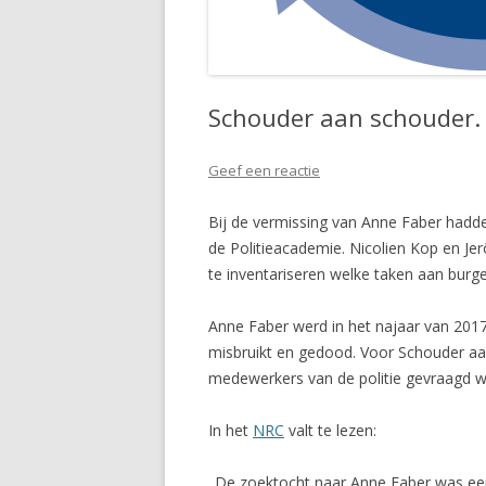
Schouder aan schouder. L
Geef een reactie
Bij de vermissing van Anne Faber hadden
de Politieacademie. Nicolien Kop en Je
te inventariseren welke taken aan burg
Anne Faber werd in het najaar van 2017 
misbruikt en gedood. Voor Schouder aan
medewerkers van de politie gevraagd we
In het
NRC
valt te lezen:
„De zoektocht naar Anne Faber was een