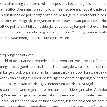
ke afstemming van taken, rollen en posities tussen organisatieonder
n SGBO. Daarnaast vraagt judo om een goede grip, zodat beide part
 zijn tussen de politieorganisatie en de burgers, bijvoorbeeld in de r
zich zo sterk mogelijk te organiseren De essentie van judo is om geb
ft de politie baat bij een duidelijke structuur bij burgerinitiatieven.
nderhouden en informatie te geven of te halen. Of om gezamenlijk a
n en om waar nodig een structuur op te zetten.
 bij burgerinitiatieven
deeld of de initiatieven waarde hebben voor het zoekproces of het 
poringsproces goed kennen, kan de toegevoegde waarde of de opbreng
 burgers ook ondersteunen bij initiatieven, waardoor hun waarde wor
 alsook van belang zijn voor de intelligence of het opsporingsonderzoe
ie door burgers kan worden gegenereerd en worden gevraagd
end aan het duwen tegen en trekken aan de politieorganisatie. Vaak doe
en) Wanneer burgers betrokken raken bij een opsporingsonderzoek of 
die via verschillende kanalen binnenkomen, kunnen oplopen tot enke
riaal, bijvoorbeeld camerabeelden die worden veiliggesteld of mogeli