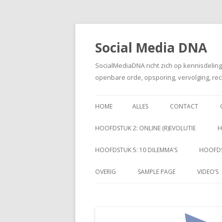
Social Media DNA
SocialMediaDNA richt zich op kennisdelin
openbare orde, opsporing, vervolging, rec
HOME
ALLES
CONTACT
HOOFDSTUK 2: ONLINE (R)EVOLUTIE
H
HOOFDSTUK 5: 10 DILEMMA’S
HOOFDS
OVERIG
SAMPLE PAGE
VIDEO’S