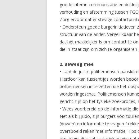
goede interne communicatie en duidelij
verhouding en afstemming tussen TGO e
Zorg ervoor dat er stevige contactpunten
• Ondersteun goede burgerinitiatieven 
structuur van de ander. Vergelijkbaar hee
dat het makkelijker is om contact te o
die in staat zijn om zich te organisere
2. Beweeg mee
• Laat de juiste politiemensen aansluiten
Hierdoor kan tussentijds worden beoor
politiemensen in te zetten die het ops
worden ingeschat. Politiemensen kunnen
gericht zijn op het fysieke zoekproces,
• Wees voorbereid op de informatie d
Net als bij judo, zijn burgers voortdur
(duwen) en informatie te vragen (trekk
overspoeld raken met informatie. Tips 
om zowel digitaal als fysiek bewijsmate