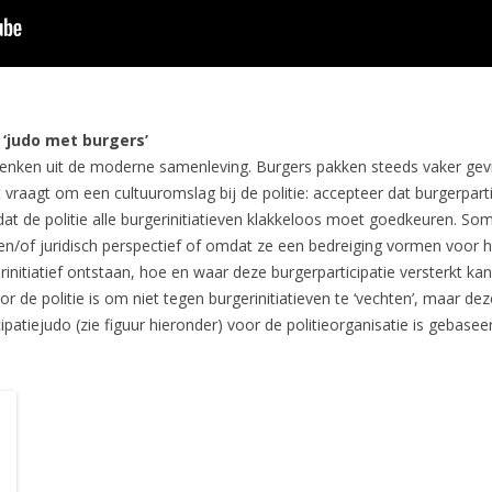
 ‘judo met burgers’
 denken uit de moderne samenleving. Burgers pakken steeds vaker ge
Dit vraagt om een cultuuromslag bij de politie: accepteer dat burgerpart
dat de politie alle burgerinitiatieven klakkeloos moet goedkeuren. So
h en/of juridisch perspectief of omdat ze een bedreiging vormen voo
itiatief ontstaan, hoe en waar deze burgerparticipatie versterkt kan 
 de politie is om niet tegen burgerinitiatieven te ‘vechten’, maar d
cipatiejudo (zie figuur hieronder) voor de politieorganisatie is gebasee