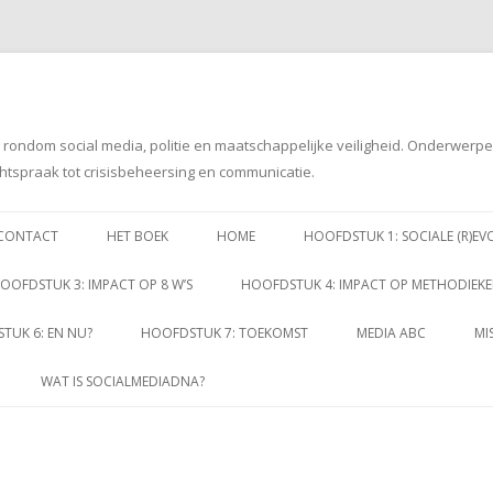
g rondom social media, politie en maatschappelijke veiligheid. Onderwerp
htspraak tot crisisbeheersing en communicatie.
Spring
naar
CONTACT
HET BOEK
HOME
HOOFDSTUK 1: SOCIALE (R)EV
inhoud
OOFDSTUK 3: IMPACT OP 8 W’S
HOOFDSTUK 4: IMPACT OP METHODIEK
TUK 6: EN NU?
HOOFDSTUK 7: TOEKOMST
MEDIA ABC
MI
WAT IS SOCIALMEDIADNA?