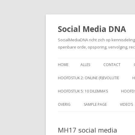
Social Media DNA
SocialMediaDNA richt zich op kennisdelin
openbare orde, opsporing, vervolging, rec
HOME
ALLES
CONTACT
HOOFDSTUK 2: ONLINE (R)EVOLUTIE
H
HOOFDSTUK 5: 10 DILEMMA’S
HOOFDS
OVERIG
SAMPLE PAGE
VIDEO’S
MH17 social media