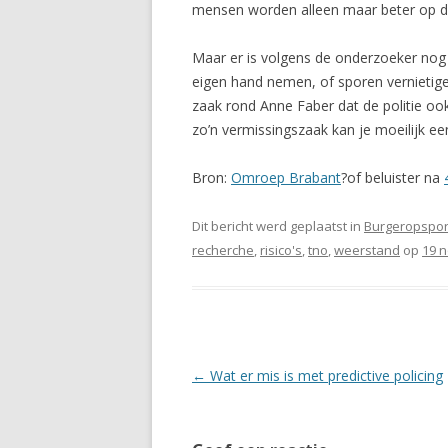
mensen worden alleen maar beter op d
Maar er is volgens de onderzoeker nog ‘
eigen hand nemen, of sporen vernietigen
zaak rond Anne Faber dat de politie o
zo’n vermissingszaak kan je moeilijk ee
Bron:
Omroep Brabant
?of beluister na
Dit bericht werd geplaatst in
Burgeropspor
recherche
,
risico's
,
tno
,
weerstand
op
19 
Berichtnavigatie
←
Wat er mis is met predictive policing