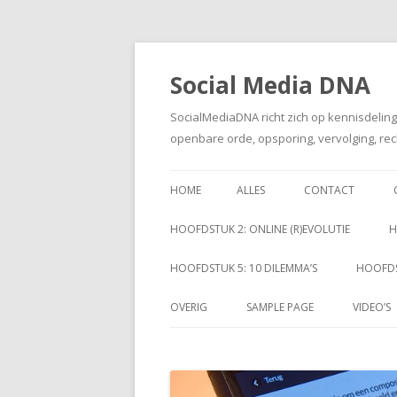
Social Media DNA
SocialMediaDNA richt zich op kennisdelin
openbare orde, opsporing, vervolging, rec
HOME
ALLES
CONTACT
HOOFDSTUK 2: ONLINE (R)EVOLUTIE
H
HOOFDSTUK 5: 10 DILEMMA’S
HOOFDS
OVERIG
SAMPLE PAGE
VIDEO’S