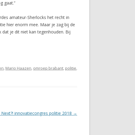
g gaat.”
ordes amateur-Sherlocks het recht in
itie hier enorm mee. Maar je zag bij de
at je dit niet kan tegenhouden. Bij
en
,
Mario Haazen
,
omroep brabant
,
politie
,
 Next?! innovatiecongres politie 2018
→