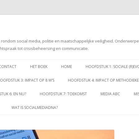
g rondom social media, politie en maatschappelijke veiligheid. Onderwerp
htspraak tot crisisbeheersing en communicatie.
Spring
naar
CONTACT
HET BOEK
HOME
HOOFDSTUK 1: SOCIALE (R)EV
inhoud
OOFDSTUK 3: IMPACT OP 8 W’S
HOOFDSTUK 4: IMPACT OP METHODIEK
TUK 6: EN NU?
HOOFDSTUK 7: TOEKOMST
MEDIA ABC
MI
WAT IS SOCIALMEDIADNA?