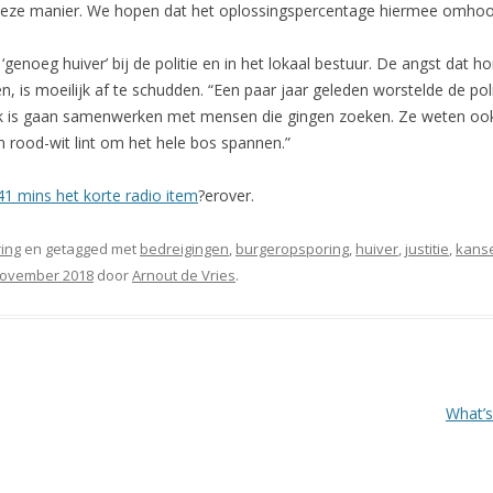
eze manier. We hopen dat het oplossingspercentage hiermee omhoo
genoeg huiver’ bij de politie en in het lokaal bestuur. De angst dat h
, is moeilijk af te schudden. “Een paar jaar geleden worstelde de pol
ok is gaan samenwerken met mensen die gingen zoeken. Ze weten ook d
n rood-wit lint om het hele bos spannen.”
41 mins het korte radio item
?erover.
ing
en getagged met
bedreigingen
,
burgeropsporing
,
huiver
,
justitie
,
kans
november 2018
door
Arnout de Vries
.
What’s