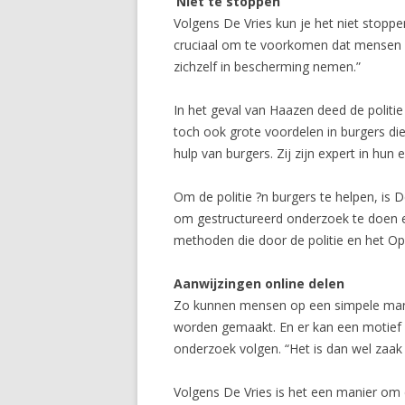
‘Niet te stoppen’
Volgens De Vries kun je het niet stopp
cruciaal om te voorkomen dat mensen uit
zichzelf in bescherming nemen.”
In het geval van Haazen deed de politi
toch ook grote voordelen in burgers di
hulp van burgers. Zij zijn expert in hun
Om de politie ?n burgers te helpen, is
om gestructureerd onderzoek te doen en
methoden die door de politie en het Ope
Aanwijzingen online delen
Zo kunnen mensen op een simpele manie
worden gemaakt. En er kan een motief v
onderzoek volgen. “Het is dan wel zaa
Volgens De Vries is het een manier om 