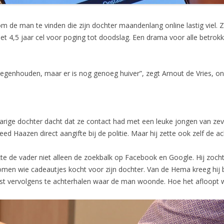
de man te vinden die zijn dochter maandenlang online lastig viel.
et 4,5 jaar cel voor poging tot doodslag. Een drama voor alle betr
n tegenhouden, maar er is nog genoeg huiver”, zegt Arnout de Vries, o
jarige dochter dacht dat ze contact had met een leuke jongen van zev
eed Haazen direct aangifte bij de politie. Maar hij zette ook zelf de ac
ikte de vader niet alleen de zoekbalk op Facebook en Google. Hij zoch
omen wie cadeautjes kocht voor zijn dochter. Van de Hema kreeg hij
wist vervolgens te achterhalen waar de man woonde. Hoe het afloopt 