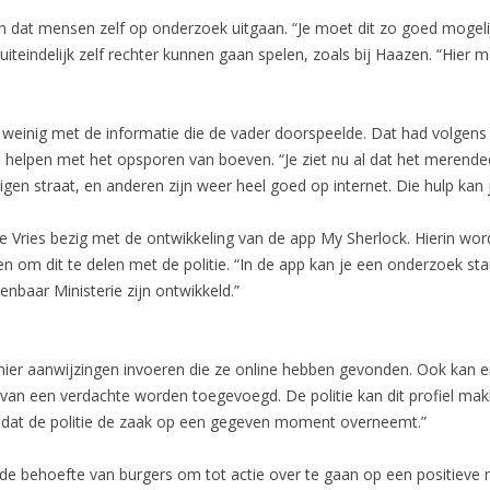
en dat mensen zelf op onderzoek uitgaan. “Je moet dit zo goed mogeli
eindelijk zelf rechter kunnen gaan spelen, zoals bij Haazen. “Hier m
e weinig met de informatie die de vader doorspeelde. Dat had volgens
e helpen met het opsporen van boeven. “Je ziet nu al dat het merend
 eigen straat, en anderen zijn weer heel goed op internet. Die hulp kan
 De Vries bezig met de ontwikkeling van de app My Sherlock. Hierin w
 om dit te delen met de politie. “In de app kan je een onderzoek st
nbaar Ministerie zijn ontwikkeld.”
r aanwijzingen invoeren die ze online hebben gevonden. Ook kan er
an een verdachte worden toegevoegd. De politie kan dit profiel makk
k dat de politie de zaak op een gegeven moment overneemt.”
de behoefte van burgers om tot actie over te gaan op een positieve m