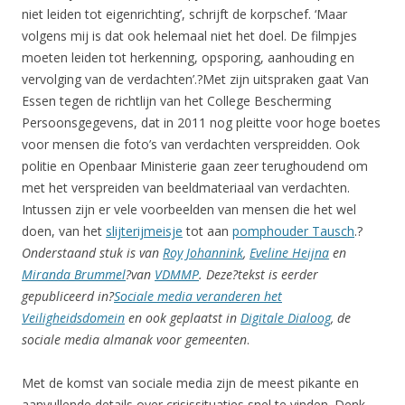
niet leiden tot eigenrichting’, schrijft de korpschef. ‘Maar
volgens mij is dat ook helemaal niet het doel. De filmpjes
moeten leiden tot herkenning, opsporing, aanhouding en
vervolging van de verdachten’.?Met zijn uitspraken gaat Van
Essen tegen de richtlijn van het College Bescherming
Persoonsgegevens, dat in 2011 nog pleitte voor hoge boetes
voor mensen die foto’s van verdachten verspreidden. Ook
politie en Openbaar Ministerie gaan zeer terughoudend om
met het verspreiden van beeldmateriaal van verdachten.
Intussen zijn er vele voorbeelden van mensen die het wel
doen, van het
slijterijmeisje
tot aan
pomphouder Tausch
.?
Onderstaand stuk is van
Roy Johannink
,
Eveline Heijna
en
Miranda Brummel
?van
VDMMP
. Deze?tekst is eerder
gepubliceerd in?
Sociale media veranderen het
Veiligheidsdomein
en ook geplaatst in
Digitale Dialoog
, de
sociale media almanak voor gemeenten
.
Met de komst van sociale media zijn de meest pikante en
aanvullende details over crisissituaties snel te vinden. Denk