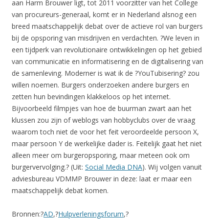
aan Harm Brouwer ligt, tot 2011 voorzitter van het College
van procureurs-generaal, komt er in Nederland alsnog een
breed maatschappelijk debat over de actieve rol van burgers
bij de opsporing van misdrijven en verdachten. ?We leven in
een tijdperk van revolutionaire ontwikkelingen op het gebied
van communicatie en informatisering en de digitalisering van
de samenleving. Moderner is wat ik de ?YouTubisering? zou
willen noemen. Burgers onderzoeken andere burgers en
zetten hun bevindingen klakkeloos op het internet.
Bijvoorbeeld filmpjes van hoe de buurman zwart aan het
klussen zou zijn of weblogs van hobbyclubs over de vraag
waarom toch niet de voor het feit veroordeelde persoon X,
maar persoon Y de werkelijke dader is. Feitelijk gaat het niet
alleen meer om burgeropsporing, maar meteen ook om
burgervervolging.? (Uit:
Social Media DNA
). Wij volgen vanuit
adviesbureau VDMMP Brouwer in deze: laat er maar een
maatschappelijk debat komen.
Bronnen:?
AD
,?
Hulpverleningsforum
,?