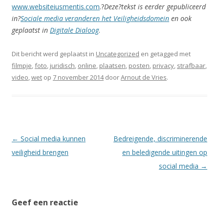
www.websiteiusmentis.com
.?
Deze?tekst is eerder gepubliceerd
in?
Sociale media veranderen het Veiligheidsdomein
en ook
geplaatst in
Digitale Dialoog
.
Dit bericht werd geplaatst in
Uncategorized
en getagged met
filmpje
,
foto
,
juridisch
,
online
,
plaatsen
,
posten
,
privacy
,
strafbaar
,
video
,
wet
op
7 november 2014
door
Arnout de Vries
.
Berichtnavigatie
←
Social media kunnen
Bedreigende, discriminerende
veiligheid brengen
en beledigende uitingen op
social media
→
Geef een reactie