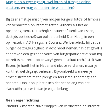
Mag je als burger eigenlijk wel foto’s of filmpjes online
plaatsen
, en
mag een ander die weer delen
?
Bij zeer ernstige misdrijven mogen burgers foto’s of filmpjes
van verdachten op internet zetten. Althans als het de
opsporing dient. Dat schrijft? politiechef Henk van Essen,
destijds politiechef?van politie-eenheid Den Haag, in een
opiniestuk in AD Haagsche Courant. Wel benadrukt hij dat de
burger ‘de zorgvuldigheid in acht moet nemen.’? In dat geval is
er sprake? ‘een gezonde vorm van burgerparticipatie’. ‘Wat mij
betreft is het recht op privacy? geen absoluut recht’, stelt Van
Essen. ‘Je hoeft het in Nederland niet te verdienen, maar je
kunt het wel degelijk verliezen. Bijvoorbeeld wanneer je
ernstig strafbare feiten pleegt en fors letsel toebrengt aan
anderen. Dan loop je het risico dat het belang van het
slachtoffer groter is dan je eigen belang.’
Geen eigenrichting
‘Natuurlijk moeten zulke filmpjes van verdachten op internet