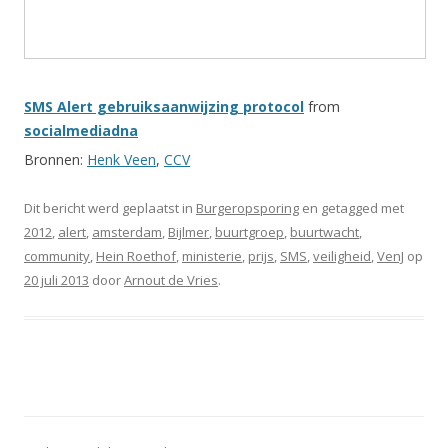
SMS Alert gebruiksaanwijzing protocol
from
socialmediadna
Bronnen:
Henk Veen
,
CCV
Dit bericht werd geplaatst in
Burgeropsporing
en getagged met
2012
,
alert
,
amsterdam
,
Bijlmer
,
buurtgroep
,
buurtwacht
,
community
,
Hein Roethof
,
ministerie
,
prijs
,
SMS
,
veiligheid
,
VenJ
op
20 juli 2013
door
Arnout de Vries
.