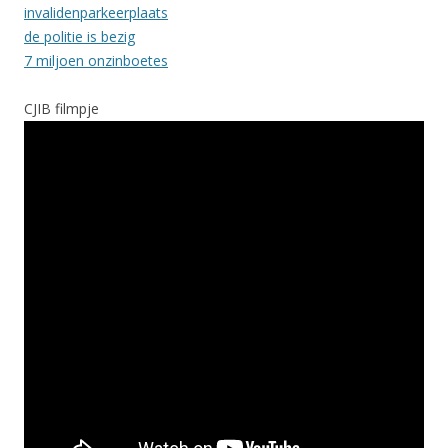
invalidenparkeerplaats
de politie is bezig
7 miljoen onzinboetes
CJIB filmpje