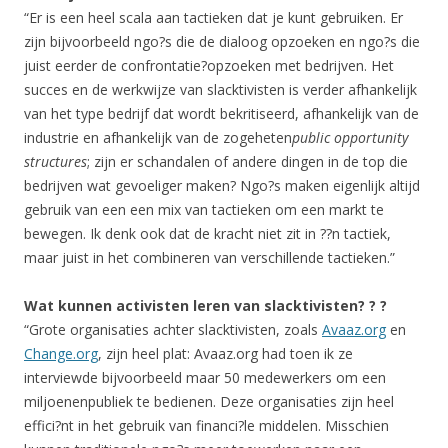
“Er is een heel scala aan tactieken dat je kunt gebruiken. Er
zijn bijvoorbeeld ngo?s die de dialoog opzoeken en ngo?s die
juist eerder de confrontatie?opzoeken met bedrijven. Het
succes en de werkwijze van slacktivisten is verder afhankelijk
van het type bedrijf dat wordt bekritiseerd, afhankelijk van de
industrie en afhankelijk van de zogeheten
public opportunity
structures
; zijn er schandalen of andere dingen in de top die
bedrijven wat gevoeliger maken? Ngo?s maken eigenlijk altijd
gebruik van een een mix van tactieken om een markt te
bewegen. Ik denk ook dat de kracht niet zit in ??n tactiek,
maar juist in het combineren van verschillende tactieken.”
Wat kunnen activisten leren van slacktivisten? ? ?
“Grote organisaties achter slacktivisten, zoals
Avaaz.org
en
Change.org
, zijn heel plat: Avaaz.org had toen ik ze
interviewde bijvoorbeeld maar 50 medewerkers om een
miljoenenpubliek te bedienen. Deze organisaties zijn heel
effici?nt in het gebruik van financi?le middelen. Misschien