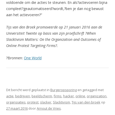
voldoende om die acties te steunen. En als?actievoeren bijna
compleet?geautomatiseerd?wordt,?ben je dan nog bewust
aan het actievoeren?”
Tijs van den Broek promoveerde op 21 januari 2016 aan de
Universiteit Twente op basis van zijn proefschrift ?When
Slacktivism Matters: On the Organization and Outcomes of
Online Protest Targeting Firms?.
?Bronnen:
One World
Dit bericht werd geplaatst in
Burgeropsporing
en getagged met
actie
,
bedrijven
,
beeldscherm
,
firms
,
hacker
,
online
,
organization
,
organsiaties
,
protest
,
slacker
,
Slacktivism
,
Tijs van den broek
op
27 maart 2016
door
Arnout de Vries
.