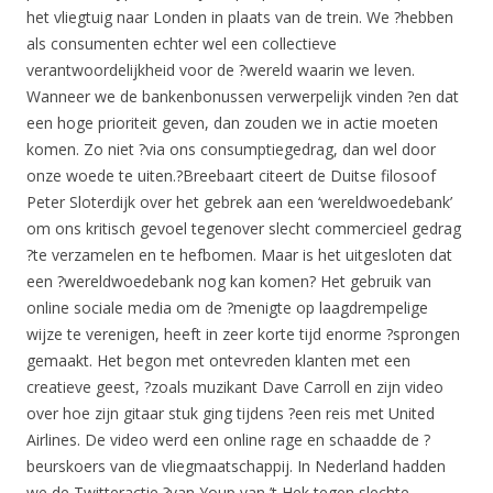
het vliegtuig naar Londen in plaats van de trein. We ?hebben
als consumenten echter wel een collectieve
verantwoordelijkheid voor de ?wereld waarin we leven.
Wanneer we de bankenbonussen verwerpelijk vinden ?en dat
een hoge prioriteit geven, dan zouden we in actie moeten
komen. Zo niet ?via ons consumptiegedrag, dan wel door
onze woede te uiten.?Breebaart citeert de Duitse filosoof
Peter Sloterdijk over het gebrek aan een ‘wereldwoedebank’
om ons kritisch gevoel tegenover slecht commercieel gedrag
?te verzamelen en te hefbomen. Maar is het uitgesloten dat
een ?wereldwoedebank nog kan komen? Het gebruik van
online sociale media om de ?menigte op laagdrempelige
wijze te verenigen, heeft in zeer korte tijd enorme ?sprongen
gemaakt. Het begon met ontevreden klanten met een
creatieve geest, ?zoals muzikant Dave Carroll en zijn video
over hoe zijn gitaar stuk ging tijdens ?een reis met United
Airlines. De video werd een online rage en schaadde de ?
beurskoers van de vliegmaatschappij. In Nederland hadden
we de Twitteractie ?van Youp van ’t Hek tegen slechte