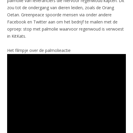
palmolie van leveranciers die hiervoor regenwoud kapten. Dit
zou tot de ondergang van dieren leiden, zoals de Orang
Oetan. Greenpeace spoorde mensen via onder andere
Facebook en Twitter aan om het bedrijf te mailen met de
oproep: stop met palmolie waarvoor regenwoud is verwoest
in KitKats.
Het filmpje over de palmolieactie