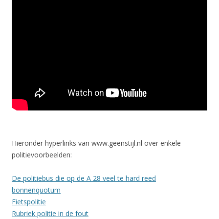
Hieronder hyperlinks van www.geenstijl.nl over enkele
politievoorbeelden:
De politiebus die op de A 28 veel te hard reed
bonnenquotum
Fietspolitie
Rubriek politie in de fout