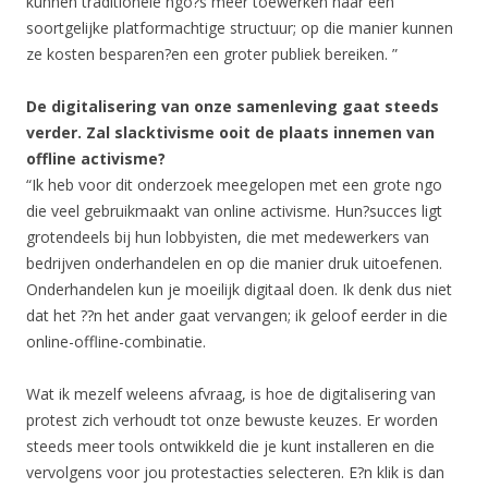
kunnen traditionele ngo?s meer toewerken naar een
soortgelijke platformachtige structuur; op die manier kunnen
ze kosten besparen?en een groter publiek bereiken. ”
De digitalisering van onze samenleving gaat steeds
verder. Zal slacktivisme ooit de plaats innemen van
offline activisme?
“Ik heb voor dit onderzoek meegelopen met een grote ngo
die veel gebruikmaakt van online activisme. Hun?succes ligt
grotendeels bij hun lobbyisten, die met medewerkers van
bedrijven onderhandelen en op die manier druk uitoefenen.
Onderhandelen kun je moeilijk digitaal doen. Ik denk dus niet
dat het ??n het ander gaat vervangen; ik geloof eerder in die
online-offline-combinatie.
Wat ik mezelf weleens afvraag, is hoe de digitalisering van
protest zich verhoudt tot onze bewuste keuzes. Er worden
steeds meer tools ontwikkeld die je kunt installeren en die
vervolgens voor jou protestacties selecteren. E?n klik is dan