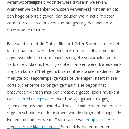
verantwoordelijkheid voor de wereld waarin we leven.
Wanneer we de bankenbonussen verwerpelijk vinden en dat
een hoge prioriteit geven, dan zouden we in actie moeten
komen. Zo niet via ons consumptiegedrag, dan wel door
onze woede te uiten.
Breebaart citeert de Duitse filosoof Peter Sloterdijk over het
gebrek aan een ‘wereldwoedebank’ om ons kritisch gevoel
tegenover slecht commercieel gedrag?te verzamelen en te
hefbomen. Maar is het uitgesloten dat een wereldwoedebank
nog kan komen? Het gebruik van online sociale media om de
menigte op laagdrempelige wijze te verenigen, heeft in zeer
korte tijd enorme sprongen gemaakt. Het begon met
ontevreden klanten met een creatieve geest, zoals muzikant
Dave Carroll en zijn video
over hoe zijn gitaar stuk ging
tijdens een reis met United Airlines. De video werd een online
rage en schaadde de beurskoers van de vliegmaatschappij. In
Nederland hadden we de Twitteractie van
Youp van ’t Hek
tegen slechte klantenservice
.?Inmiddels zijn er meerdere