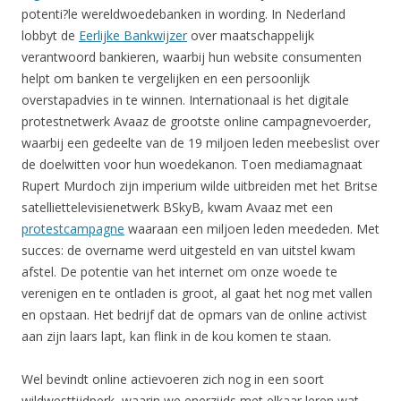
potenti?le wereldwoedebanken in wording. In Nederland
lobbyt de
Eerlijke Bankwijzer
over maatschappelijk
verantwoord bankieren, waarbij hun website consumenten
helpt om banken te vergelijken en een persoonlijk
overstapadvies in te winnen. Internationaal is het digitale
protestnetwerk Avaaz de grootste online campagnevoerder,
waarbij een gedeelte van de 19 miljoen leden meebeslist over
de doelwitten voor hun woedekanon. Toen mediamagnaat
Rupert Murdoch zijn imperium wilde uitbreiden met het Britse
satelliettelevisienetwerk BSkyB, kwam Avaaz met een
protestcampagne
waaraan een miljoen leden meededen. Met
succes: de overname werd uitgesteld en van uitstel kwam
afstel. De potentie van het internet om onze woede te
verenigen en te ontladen is groot, al gaat het nog met vallen
en opstaan. Het bedrijf dat de opmars van de online activist
aan zijn laars lapt, kan flink in de kou komen te staan.
Wel bevindt online actievoeren zich nog in een soort
wildwesttijdperk, waarin we enerzijds met elkaar leren wat