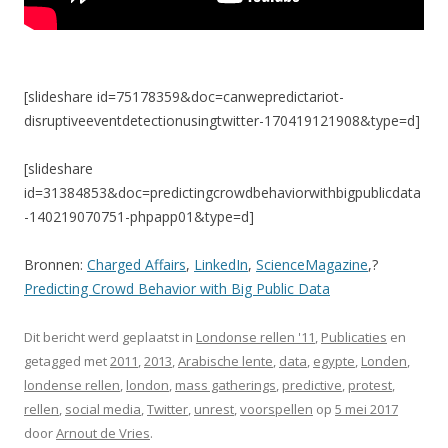
[slideshare id=75178359&doc=canwepredictariot-
disruptiveeventdetectionusingtwitter-170419121908&type=d]
[slideshare
id=31384853&doc=predictingcrowdbehaviorwithbigpublicdata
-140219070751-phpapp01&type=d]
Bronnen:
Charged Affairs
,
LinkedIn
,
ScienceMagazine
,?
Predicting Crowd Behavior with Big Public Data
Dit bericht werd geplaatst in
Londonse rellen '11
,
Publicaties
en
getagged met
2011
,
2013
,
Arabische lente
,
data
,
egypte
,
Londen
,
londense rellen
,
london
,
mass gatherings
,
predictive
,
protest
,
rellen
,
social media
,
Twitter
,
unrest
,
voorspellen
op
5 mei 2017
door
Arnout de Vries
.