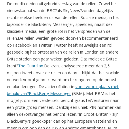
De media deden uitgebreid verslag van de rellen. Zowel het
nieuwskanaal van de BBC?als SkyNews?zonden dagelijks
rechtstreekse beelden uit van de rellen. Sociale media, in het
bijzonder de BlackBerry Messenger, speelden, naast de?
klassieke media, een grote rol in het verspreiden van de
rellen.De rellen werden gevoed door?en becommentarieerd
op Facebook en Twitter. Twitter heeft nauwelijks een rol
gespeeld bij het ontstaan van de rellen in Londen en andere
Britse steden een paar weken geleden. Dat meldt de Britse
krant?
The Guardian
.De krant analyseerde meer dan 2,5
miljoen tweets over de rellen en daaruit blijkt dat het sociale
netwerk vooral gebruikt werd om te reageren op de onrust
en plunderingen. De actieco?rdinatie
vond vooral plaats met
behulp van?BlackBerry Messenger
(BBM). Met BBM is het
mogelijk om een versleuteld bericht gratis te?versturen naar
een grote groep mensen. Dankzij een uniek PIN-nummer kan
alleen de?ontvanger het bericht lezen.?In Groot-Brittani? zijn
BlackBerry?s goedkoper dan op het Europese vasteland en
meer in omloop dan de iOS en Android-smartphones. Ruim