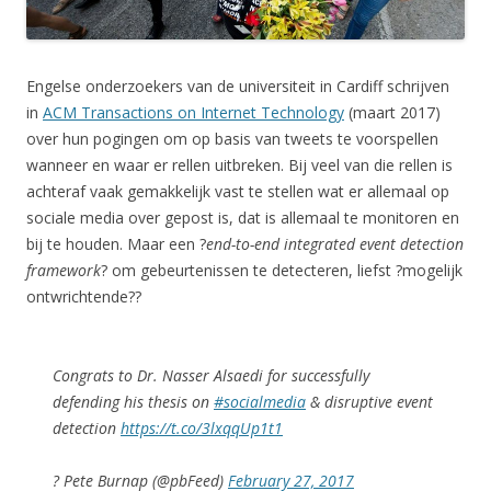
Engelse onderzoekers van de universiteit in Cardiff schrijven
in
ACM Transactions on Internet Technology
(maart 2017)
over hun pogingen om op basis van tweets te voorspellen
wanneer en waar er rellen uitbreken. Bij veel van die rellen is
achteraf vaak gemakkelijk vast te stellen wat er allemaal op
sociale media over gepost is, dat is allemaal te monitoren en
bij te houden. Maar een ?
end-to-end integrated event detection
framework
? om gebeurtenissen te detecteren, liefst ?mogelijk
ontwrichtende??
Congrats to Dr. Nasser Alsaedi for successfully
defending his thesis on
#socialmedia
& disruptive event
detection
https://t.co/3lxqqUp1t1
? Pete Burnap (@pbFeed)
February 27, 2017