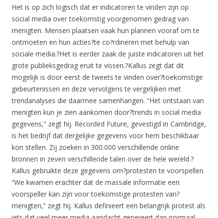
Het is op zich logisch dat er indicatoren te vinden zijn op
social media over toekomstig voorgenomen gedrag van
menigten. Mensen plaatsen vaak hun plannen vooraf om te
ontmoeten en hun acties?te co?rdineren met behulp van
sociale media.?Het is eerder zaak de juiste indicatoren uit het
grote publieksgedrag eruit te vissen.?Kallus zegt dat dit
mogelijk is door eerst de tweets te vinden over?toekomstige
gebeurtenissen en deze vervolgens te vergelijken met
trendanalyses die daarmee samenhangen. “Het ontstaan van
menigten kun je zien aankomen door?trends in social media
gegevens,” zegt hij. Recorded Future, gevestigd in Cambridge,
is het bedrijf dat dergelijke gegevens voor hem beschikbaar
kon stellen. Zij zoeken in 300.000 verschillende online
bronnen in zeven verschillende talen over de hele wereld.?
Kallus gebruikte deze gegevens om?protesten te voorspellen.
“We kwamen erachter dat de massale informatie een
voorspeller kan zijn voor toekomstige protesten van?
menigten,” zegt hij. Kallus definieert een belangrijk protest als
iets dat veel meer media aandacht genereert dan normaal.