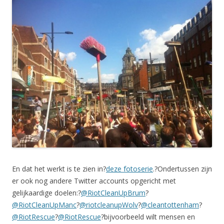
En dat het werkt is te zien in?
deze fotoserie
.?Ondertussen zijn
er ook nog andere Twitter accounts opgericht met
gelijkaardige doelen:?
@RiotCleanUpBrum
?
@RiotCleanUpManc
?
@riotcleanupWolv
?
@cleantottenham
?
@RiotRescue
?
@RiotRescue
?bijvoorbeeld wilt mensen en