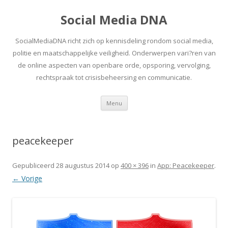
Social Media DNA
SocialMediaDNA richt zich op kennisdeling rondom social media,
politie en maatschappelijke veiligheid. Onderwerpen vari?ren van
de online aspecten van openbare orde, opsporing, vervolging,
rechtspraak tot crisisbeheersing en communicatie.
Spring
Menu
naar
inhoud
peacekeeper
Gepubliceerd
28 augustus 2014
op
400 × 396
in
App: Peacekeeper
.
← Vorige