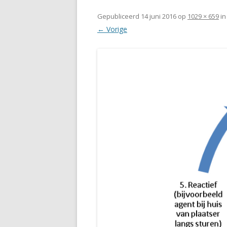
Gepubliceerd
14 juni 2016
op
1029 × 659
i
← Vorige