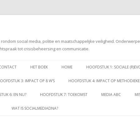
g rondom social media, politie en maatschappelijke veiligheid. Onderwerp
htspraak tot crisisbeheersing en communicatie.
Spring
naar
CONTACT
HET BOEK
HOME
HOOFDSTUK 1: SOCIALE (R)EV
inhoud
OOFDSTUK 3: IMPACT OP 8 W’S
HOOFDSTUK 4: IMPACT OP METHODIEK
TUK 6: EN NU?
HOOFDSTUK 7: TOEKOMST
MEDIA ABC
MI
WAT IS SOCIALMEDIADNA?