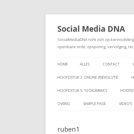
Social Media DNA
SocialMediaDNA richt zich op kennisdelin
openbare orde, opsporing, vervolging, rec
HOME
ALLES
CONTACT
HOOFDSTUK 2: ONLINE (R)EVOLUTIE
H
HOOFDSTUK 5: 10 DILEMMA’S
HOOFDS
OVERIG
SAMPLE PAGE
VIDEO’S
ruben1