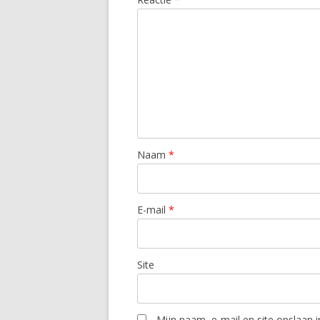
Naam
*
E-mail
*
Site
Mijn naam, e-mail en site opslaan 