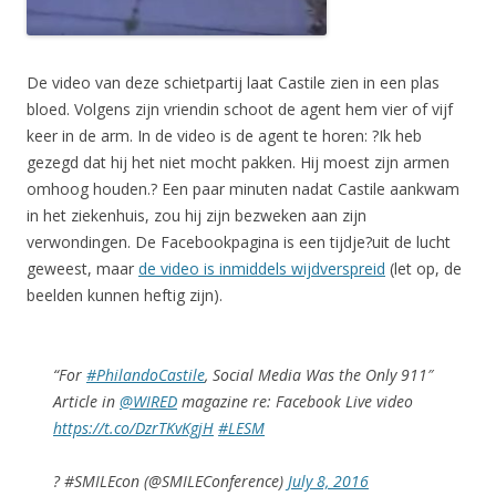
De video van deze schietpartij laat Castile zien in een plas
bloed. Volgens zijn vriendin schoot de agent hem vier of vijf
keer in de arm. In de video is de agent te horen: ?Ik heb
gezegd dat hij het niet mocht pakken. Hij moest zijn armen
omhoog houden.? Een paar minuten nadat Castile aankwam
in het ziekenhuis, zou hij zijn bezweken aan zijn
verwondingen. De Facebookpagina is een tijdje?uit de lucht
geweest, maar
de video is inmiddels wijdverspreid
(let op, de
beelden kunnen heftig zijn).
“For
#PhilandoCastile
, Social Media Was the Only 911″
Article in
@WIRED
magazine re: Facebook Live video
https://t.co/DzrTKvKgjH
#LESM
? #SMILEcon (@SMILEConference)
July 8, 2016