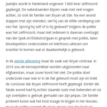
Jaarlijks wordt in Nederland ongeveer 1.800 keer zelfmoord
gepleegd. De nabestaanden blijven vaak met veel vragen
achter, zo ook de familie van Bryan uit Ede. Na een avond
stappen met zijn vrienden, viel hij van de elfde verdieping van
een flat. Sprong hij zelf of is hij geduwd? Volgens de politie
was het zelfmoord, maar niet iedereen is daarvan overtuigd.
Van der Spek en?Diekstra?gaan in gesprek met politie, laten
bloedspetters onderzoeken en telefoons uitlezen om
erachter te komen wat er daadwerkelijk is gebeurd.
In de
eerste aflevering
staat de zaak van Bryan centraal. In
2010 zou de beroepsmilitair worden uitgezonden naar
Afghanistan, maar zover komt het niet. De politie doet
onderzoek naar wat er in de flat gebeurd moet zijn en trekt
de conclusie dat Bryan zelfmoord heeft gepleegd. Eerder die
fatale avond had hij echter slaande ruzie met bekenden en na
zijn overlijden is gebruik gemaakt van zijn pinpas. De familie
probeert koste wat het kost inzage te krijgen in het dossier,
maar de politie weigert dit vrij te geven. Van der Spek en