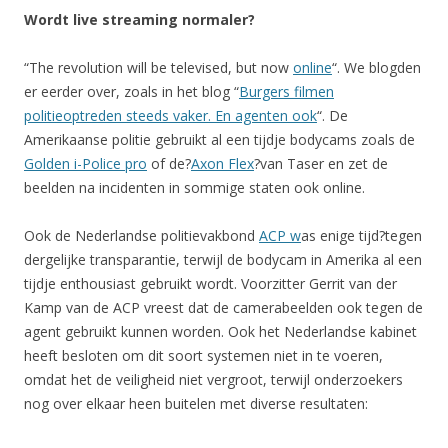
Wordt live streaming normaler?
“The revolution will be televised, but now
online
“. We blogden
er eerder over, zoals in het blog “
Burgers filmen
politieoptreden steeds vaker. En agenten ook
“. De
Amerikaanse politie gebruikt al een tijdje bodycams zoals de
Golden i-Police pro
of de?
Axon Flex
?van Taser en zet de
beelden na incidenten in sommige staten ook online.
Ook de Nederlandse politievakbond
ACP w
as enige tijd?tegen
dergelijke transparantie, terwijl de bodycam in Amerika al een
tijdje enthousiast gebruikt wordt. Voorzitter Gerrit van der
Kamp van de ACP vreest dat de camerabeelden ook tegen de
agent gebruikt kunnen worden. Ook het Nederlandse kabinet
heeft besloten om dit soort systemen niet in te voeren,
omdat het de veiligheid niet vergroot, terwijl onderzoekers
nog over elkaar heen buitelen met diverse resultaten: