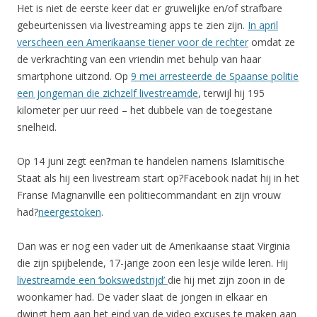
Het is niet de eerste keer dat er gruwelijke en/of strafbare
gebeurtenissen via livestreaming apps te zien zijn.
In april
verscheen een Amerikaanse tiener voor de rechter
omdat ze
de verkrachting van een vriendin met behulp van haar
smartphone uitzond. Op
9 mei arresteerde de Spaanse politie
een jongeman die zichzelf livestreamde
, terwijl hij 195
kilometer per uur reed – het dubbele van de toegestane
snelheid.
Op 14 juni zegt een
?
man te handelen namens Islamitische
Staat als hij een livestream start op?Facebook nadat hij in het
Franse Magnanville een politiecommandant en zijn vrouw
had?
neergestoken
.
Dan was er nog een vader uit de Amerikaanse staat Virginia
die zijn spijbelende, 17-jarige zoon een lesje wilde leren. Hij
livestreamde een ‘bokswedstrijd’
die hij met zijn zoon in de
woonkamer had. De vader slaat de jongen in elkaar en
dwingt hem aan het eind van de video excuses te maken aan