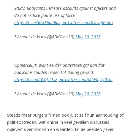
Study: Bodycams increase assaults against officers and
do not reduce police use of force
https://t.co/G0wSbobRus
pic.twitter.com/0SnvqIPmtn
? Arnout de Vries (@ADeVries23)
May 20, 2016
Opmerkelijk, want eerder onderzoek gaf aan dat
bodycams zouden leiden tot daling geweld:
https://t.co/k5W0fzt1vF
pic.twitter.com/M5E0gUj0Zm
? Arnout de Vries (@ADeVries23)
May 20, 2016
Steeds meer burgers filmen ook juist zelf hun aanhouding of
politieoptreden, wat online in veel gevallen discussies
oplevert over normen en waarden. En de beelden geven