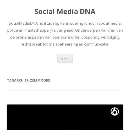
Social Media DNA
SocialMediaDNA richt zich op kennisdeling rondom social media,
politie en maatschappelijke veiligheid. Onderwerpen vari?ren van
de online aspecten van openbare orde, opsporing, vervolging,
rechtspraak tot crisisbeheersing en communicatie.
Spring
Menu
naar
inhoud
TAGARCHIEF:
ZELFMOORD