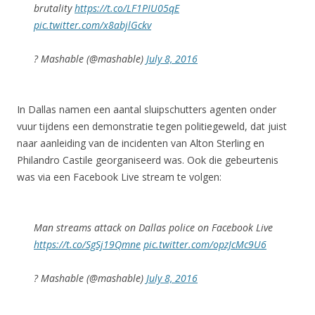
brutality
https://t.co/LF1PIU05qE
pic.twitter.com/x8abjlGckv
? Mashable (@mashable)
July 8, 2016
In Dallas namen een aantal sluipschutters agenten onder
vuur tijdens een demonstratie tegen politiegeweld, dat juist
naar aanleiding van de incidenten van Alton Sterling en
Philandro Castile georganiseerd was. Ook die gebeurtenis
was via een Facebook Live stream te volgen:
Man streams attack on Dallas police on Facebook Live
https://t.co/SgSj19Qmne
pic.twitter.com/opzJcMc9U6
? Mashable (@mashable)
July 8, 2016