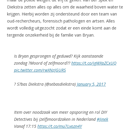
Diekstra zetten alles op alles om de waarheid boven water te
krijgen. Hierbij worden zij ondersteund door een team van
oud-rechercheurs, forensisch pathologen en artsen. Alles
wordt volledig uitgezocht zodat er een einde komt aan de
tergende onzekerheid bij de familie van Bryan.
Is Bryan gesprongen of geduwd? Kijk aanstaande
zondag ?Moord of zelfmoord??
https://t.co/jgWXpZCxUQ
pic.twitter.com/rwXNzJGURS
? S?bas Diekstra (@sebasdiekstra)
January 5, 2017
Item over noodzaak van meer opsporing en rol DIY
Detectives bij (zelf)moordzaken in Nederland
#Jinek
Vanaf 17:15
https://t.co/mu7Lvozn4Y