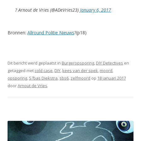
? Arnout de Vries (@ADeVries23)
January 6, 2017
Bronnen:
Allround Politie Nieuws
?(p18)
Dit bericht werd geplaatst in
Burgeropsporing
,
DIY Detectives
en
getagged met
cold case
,
DIY
,
kees van der spek
,
moord
,
opsporing
,
S?bas Diekstra
,
sbs6
,
zelfmoord
op
18 januari 2017
door
Arnout de Vries
.