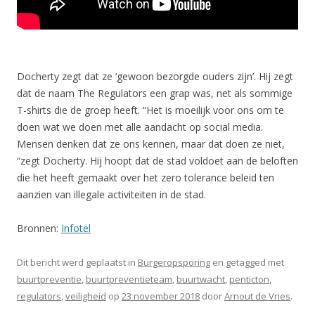
Docherty zegt dat ze ‘gewoon bezorgde ouders zijn’. Hij zegt
dat de naam The Regulators een grap was, net als sommige
T-shirts die de groep heeft. “Het is moeilijk voor ons om te
doen wat we doen met alle aandacht op social media.
Mensen denken dat ze ons kennen, maar dat doen ze niet,
“zegt Docherty. Hij hoopt dat de stad voldoet aan de beloften
die het heeft gemaakt over het zero tolerance beleid ten
aanzien van illegale activiteiten in de stad.
Bronnen:
Infotel
Dit bericht werd geplaatst in
Burgeropsporing
en getagged met
buurtpreventie
,
buurtpreventieteam
,
buurtwacht
,
penticton
,
regulators
,
veiligheid
op
23 november 2018
door
Arnout de Vries
.