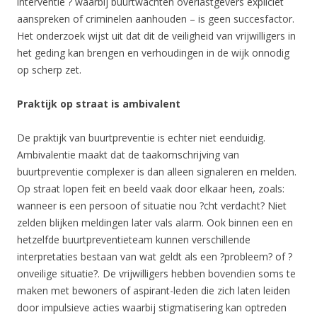
interventie ? waarbij buurtwachten overlastgevers expliciet
aanspreken of criminelen aanhouden – is geen succesfactor.
Het onderzoek wijst uit dat dit de veiligheid van vrijwilligers in
het geding kan brengen en verhoudingen in de wijk onnodig
op scherp zet.
Praktijk op straat is ambivalent
De praktijk van buurtpreventie is echter niet eenduidig.
Ambivalentie maakt dat de taakomschrijving van
buurtpreventie complexer is dan alleen signaleren en melden.
Op straat lopen feit en beeld vaak door elkaar heen, zoals:
wanneer is een persoon of situatie nou ?cht verdacht? Niet
zelden blijken meldingen later vals alarm. Ook binnen een en
hetzelfde buurtpreventieteam kunnen verschillende
interpretaties bestaan van wat geldt als een ?probleem? of ?
onveilige situatie?. De vrijwilligers hebben bovendien soms te
maken met bewoners of aspirant-leden die zich laten leiden
door impulsieve acties waarbij stigmatisering kan optreden