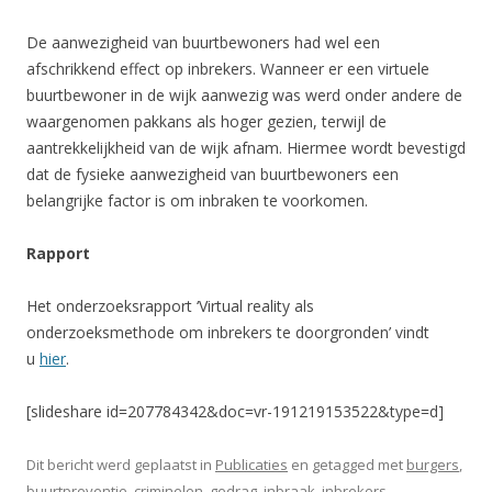
De aanwezigheid van buurtbewoners had wel een
afschrikkend effect op inbrekers. Wanneer er een virtuele
buurtbewoner in de wijk aanwezig was werd onder andere de
waargenomen pakkans als hoger gezien, terwijl de
aantrekkelijkheid van de wijk afnam. Hiermee wordt bevestigd
dat de fysieke aanwezigheid van buurtbewoners een
belangrijke factor is om inbraken te voorkomen.
Rapport
Het onderzoeksrapport ‘Virtual reality als
onderzoeksmethode om inbrekers te doorgronden’ vindt
u
hier
.
[slideshare id=207784342&doc=vr-191219153522&type=d]
Dit bericht werd geplaatst in
Publicaties
en getagged met
burgers
,
buurtpreventie
,
criminelen
,
gedrag
,
inbraak
,
inbrekers
,