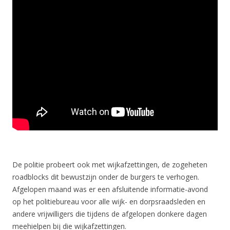
De politie probeert ook met wijkafzettingen, de zogeheten
roadblocks dit bewustzijn onder de burgers te verhogen.
Afgelopen maand was er een afsluitende informatie-avond
op het politiebureau voor alle wijk- en dorpsraadsleden en
andere vrijwilligers die tijdens de afgelopen donkere dagen
meehielpen bij die wijkafzettingen.