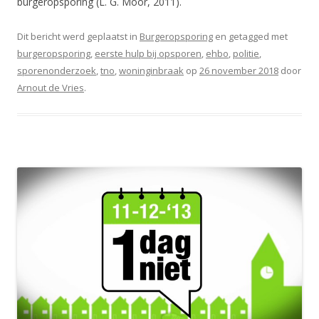
burgeropsporing (L. G. Moor, 2011).
Dit bericht werd geplaatst in
Burgeropsporing
en getagged met
burgeropsporing
,
eerste hulp bij opsporen
,
ehbo
,
politie
,
sporenonderzoek
,
tno
,
woninginbraak
op
26 november 2018
door
Arnout de Vries
.