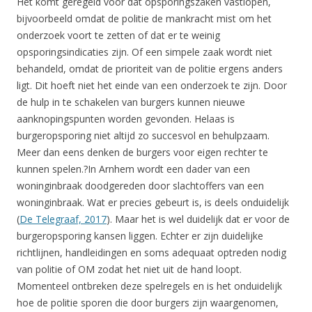
Het komt geregeld voor dat opsporingszaken vastlopen,
bijvoorbeeld omdat de politie de mankracht mist om het
onderzoek voort te zetten of dat er te weinig
opsporingsindicaties zijn. Of een simpele zaak wordt niet
behandeld, omdat de prioriteit van de politie ergens anders
ligt. Dit hoeft niet het einde van een onderzoek te zijn. Door
de hulp in te schakelen van burgers kunnen nieuwe
aanknopingspunten worden gevonden. Helaas is
burgeropsporing niet altijd zo succesvol en behulpzaam.
Meer dan eens denken de burgers voor eigen rechter te
kunnen spelen.?In Arnhem wordt een dader van een
woninginbraak doodgereden door slachtoffers van een
woninginbraak. Wat er precies gebeurt is, is deels onduidelijk
(
De Telegraaf, 2017
). Maar het is wel duidelijk dat er voor de
burgeropsporing kansen liggen. Echter er zijn duidelijke
richtlijnen, handleidingen en soms adequaat optreden nodig
van politie of OM zodat het niet uit de hand loopt.
Momenteel ontbreken deze spelregels en is het onduidelijk
hoe de politie sporen die door burgers zijn waargenomen,