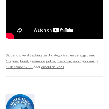
Dit bericht werd geplaatst in
Uncategorized
en getagged met
1dagniet
,
buurt
,
gemeente
,
politie
,
preventie
,
woninginbraak
op
12 december 2013
door
Arnout de Vries
.