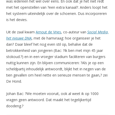
was iedereen het wel over eens. En ook dat je het niet redt
met het openstellen van ?een extra kanaal?. Anders loopt het
het systeem uiteindelijk over de schoenen. Dus incorporeren
is het devies.
Uit de zaal kwam
Arnout de Vries
, co-auteur van
Social Media,
het nieuwe DNA
, met de hamvraag: hoe organiseer je het
dan? Daar bleef het nog even stil op, behalve dat de
betrokkenheid van jongeren (Bac: ?Ik ben met mijn 45 jaar
stokoud.?) en in een vroeger stadium faciliteren van burgers
nuttig kunnen zijn. En blijven communiceren: ?Als je op een
scheldpartij inhoudelijk antwoordt, blijkt het in negen van de
tien gevallen om heel nette en serieuze mensen te gaan,? zei
De Hond.
Johan Bac: ?We moeten vooruit, ook al weet ik op 1000
vragen geen antwoord. Dat maakt het tegelijkertijd
doodeng.?