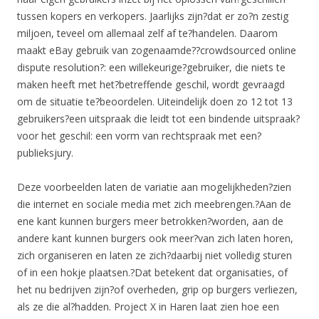
tussen kopers en verkopers. Jaarlijks zijn?dat er zo?n zestig
miljoen, teveel om allemaal zelf af te?handelen. Daarom
maakt eBay gebruik van zogenaamde??crowdsourced online
dispute resolution?: een willekeurige?gebruiker, die niets te
maken heeft met het?betreffende geschil, wordt gevraagd
om de situatie te?beoordelen. Uiteindelijk doen zo 12 tot 13
gebruikers?een uitspraak die leidt tot een bindende uitspraak?
voor het geschil: een vorm van rechtspraak met een?
publieksjury.
Deze voorbeelden laten de variatie aan mogelijkheden?zien
die internet en sociale media met zich meebrengen.?Aan de
ene kant kunnen burgers meer betrokken?worden, aan de
andere kant kunnen burgers ook meer?van zich laten horen,
zich organiseren en laten ze zich?daarbij niet volledig sturen
of in een hokje plaatsen.?Dat betekent dat organisaties, of
het nu bedrijven zijn?of overheden, grip op burgers verliezen,
als ze die al?hadden. Project X in Haren laat zien hoe een