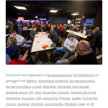
Dit bericht werd geplaatst in
Burgeropsporing
,
DIY Detectives
en
getagged met
almere
,
Annemarie Jorritsma
,
burgeropsporing
,
burgervervolging
,
crowd
,
detective
,
Deventer moordzaak
,
diederik greive
,
DIY
,
dna
,
Johan Bac
,
kansen
,
Maurice de Hond
,
ministerie
,
museum
,
OM
,
opsporing
,
PITexpo
,
politie
,
recherche
,
risico's
,
seminar
,
sherlock
,
social media
,
Wisdom
,
zaak
op
20