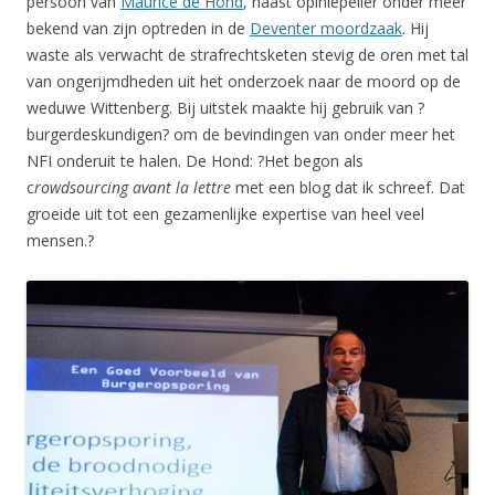
persoon van
Maurice de Hond
, naast opiniepeiler onder meer
bekend van zijn optreden in de
Deventer moordzaak
. Hij
waste als verwacht de strafrechtsketen stevig de oren met tal
van ongerijmdheden uit het onderzoek naar de moord op de
weduwe Wittenberg. Bij uitstek maakte hij gebruik van ?
burgerdeskundigen? om de bevindingen van onder meer het
NFI onderuit te halen. De Hond: ?Het begon als
c
rowdsourcing avant la lettre
met een blog dat ik schreef. Dat
groeide uit tot een gezamenlijke expertise van heel veel
mensen.?