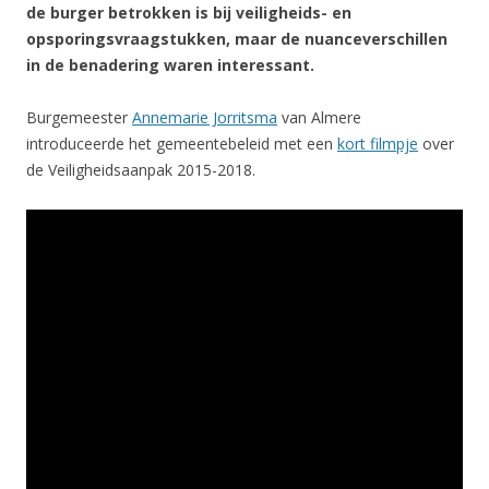
de burger betrokken is bij veiligheids- en
opsporingsvraagstukken, maar de nuanceverschillen
in de benadering waren interessant.
Burgemeester
Annemarie Jorritsma
van Almere
introduceerde het gemeentebeleid met een
kort filmpje
over
de Veiligheidsaanpak 2015-2018.