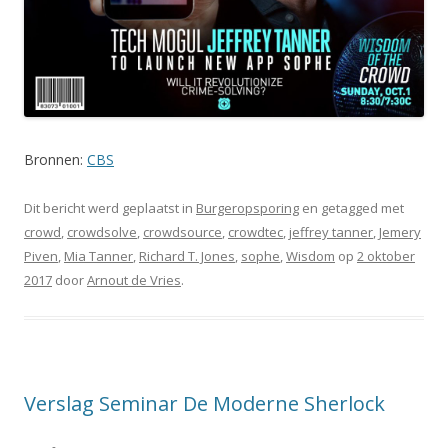
Bronnen:
CBS
Dit bericht werd geplaatst in
Burgeropsporing
en getagged met
crowd
,
crowdsolve
,
crowdsource
,
crowdtec
,
jeffrey tanner
,
Jemery
Piven
,
Mia Tanner
,
Richard T. Jones
,
sophe
,
Wisdom
op
2 oktober
2017
door
Arnout de Vries
.
Verslag Seminar De Moderne Sherlock