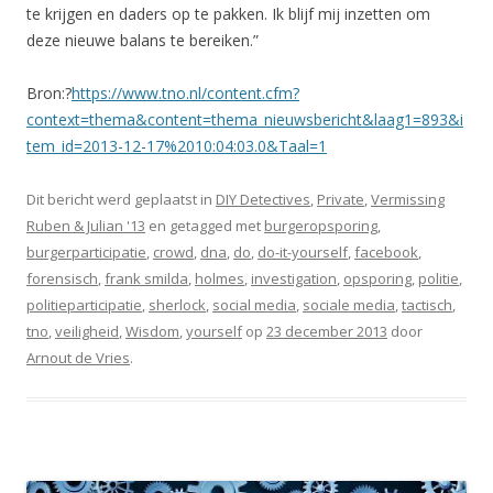
te krijgen en daders op te pakken. Ik blijf mij inzetten om
deze nieuwe balans te bereiken.”
Bron:?
https://www.tno.nl/content.cfm?
context=thema&content=thema_nieuwsbericht&laag1=893&i
tem_id=2013-12-17%2010:04:03.0&Taal=1
Dit bericht werd geplaatst in
DIY Detectives
,
Private
,
Vermissing
Ruben & Julian '13
en getagged met
burgeropsporing
,
burgerparticipatie
,
crowd
,
dna
,
do
,
do-it-yourself
,
facebook
,
forensisch
,
frank smilda
,
holmes
,
investigation
,
opsporing
,
politie
,
politieparticipatie
,
sherlock
,
social media
,
sociale media
,
tactisch
,
tno
,
veiligheid
,
Wisdom
,
yourself
op
23 december 2013
door
Arnout de Vries
.