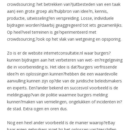
crowdsourcing: het betrekken van?(uitbesteden van een taak
aan) een grote groep als?hulpbron van idee?n, kennis,
productie, uitwisseling?en verspreiding. Losse, individuele
bijdragen worden?daarbij geaggregeerd tot iets gezamenlijks.
Op heel?veel terreinen is ge?xperimenteerd met
crowdsourcing,?ook op het vlak van wetgeving en opsporing.
Zo is er de website internetconsultatie.nl waar burgers?
kunnen bijdragen aan het verbeteren van wet- en?regelgeving
die in voorbereiding is. Het idee is dat?burgers verfrissende
idee?n en oplossingen kunnen?hebben die een waardevolle
aanvulling kunnen zijn op?die van de juridische beleidsmakers
en experts. Een?ander bekend en succesvol voorbeeld is de
meldingsapp?van de politie waarmee burgers melding
kunnen?maken van vernielingen, ongelukken of incidenten in?
de stad. Extra ogen en oren dus.
Nog een heel ander voorbeeld is de manier waarop?eBay
haar eigen gebruikers inzet bij het oplossen van?geschillen